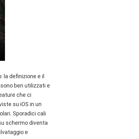
la definizione e il
 sono ben utilizzati e
eature che ci
 viste su iOS in un
lari. Sporadici cali
e su schermo diventa
alvataggio e