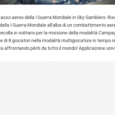
di asso aereo della I Guerra Mondiale in Sky Gamblers: Ris
ella I Guerra Mondiale all’alba di un combattimento aere
ecolla in solitario per la missione della modalità Campa
le di 8 giocatori nella modalità multigiocatore in tempo r
ota affrontando piloti da tutto il mondo! Applicazione univ