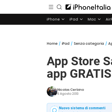
iPhone
iPad
Mac
Ai
Home
/
iPad
/
Senza categoria
/
Ap
App Store S
app GRATIS e
Nicolas Cerbino
6 Agosto 2013
Nuovo sistema di commenti