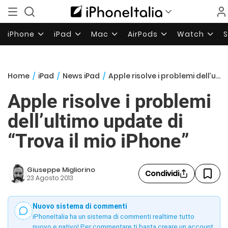
iPhone
iPad
Mac
AirPods
Watch
Home
/
iPad
/
News iPad
/
Apple risolve i problemi dell’ultimo update di “Trova il mio iPhone”
Apple risolve i problemi
dell’ultimo update di
“Trova il mio iPhone”
Giuseppe Migliorino
Condividi
23 Agosto 2013
Nuovo sistema di commenti
iPhoneItalia ha un sistema di commenti realtime tutto
nuovo e nativo! Per commentare ti basta creare un account