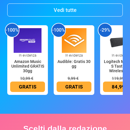
Vedi tutte
-100%
-100%
-29%
In evidenza
In evidenza
In evidenza
Amazon Music
Audible: Gratis 30
Logitech MX 
Unlimited GRATIS
gg
S Tastiera
30gg
Wireless (G
10,99 €
9,99 €
119,99 €
GRATIS
GRATIS
84,99 €
Scelti dalla redazione