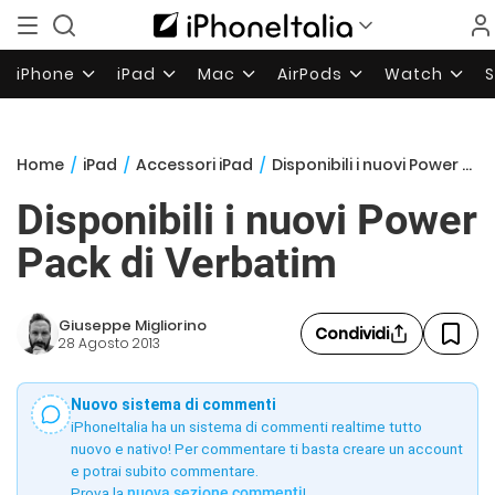
iPhone
iPad
Mac
AirPods
Watch
Home
/
iPad
/
Accessori iPad
/
Disponibili i nuovi Power Pack di Verbatim
Disponibili i nuovi Power
Pack di Verbatim
Giuseppe Migliorino
Condividi
28 Agosto 2013
Nuovo sistema di commenti
iPhoneItalia ha un sistema di commenti realtime tutto
nuovo e nativo! Per commentare ti basta creare un account
e potrai subito commentare.
Prova la
nuova sezione commenti
!