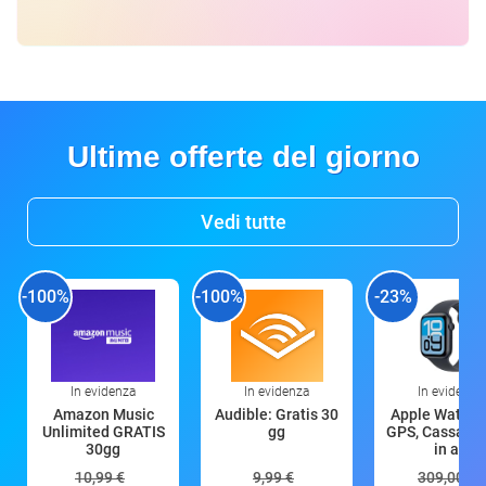
Ultime offerte del giorno
Vedi tutte
-100%
-100%
-23%
In evidenza
In evidenza
In evidenza
Amazon Music
Audible: Gratis 30
Apple Watch 
Unlimited GRATIS
gg
GPS, Cassa 4
30gg
in all
10,99 €
9,99 €
309,00 €