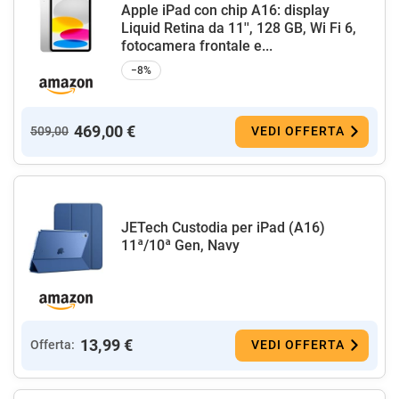
Apple iPad con chip A16: display
Liquid Retina da 11'', 128 GB, Wi Fi 6,
fotocamera frontale e...
−8%
469,00 €
509,00
VEDI OFFERTA
JETech Custodia per iPad (A16)
11ª/10ª Gen, Navy
13,99 €
Offerta:
VEDI OFFERTA