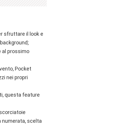
sfruttare il look e
n background;
e al prossimo
evento, Pocket
zi nei propri
nti, questa feature
 scorciatoie
on numerata, scelta