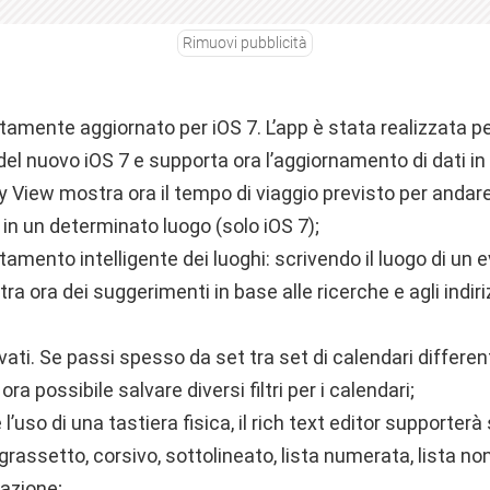
Rimuovi pubblicità
mente aggiornato per iOS 7. L’app è stata realizzata per 
 del nuovo iOS 7 e supporta ora l’aggiornamento di dati i
y View mostra ora il tempo di viaggio previsto per andar
n un determinato luogo (solo iOS 7);
mento intelligente dei luoghi: scrivendo il luogo di un 
a ora dei suggerimenti in base alle ricerche e agli indiriz
alvati. Se passi spesso da set tra set di calendari differe
 ora possibile salvare diversi filtri per i calendari;
’uso di una tastiera fisica, il rich text editor supporterà
 grassetto, corsivo, sottolineato, lista numerata, lista n
dazione;