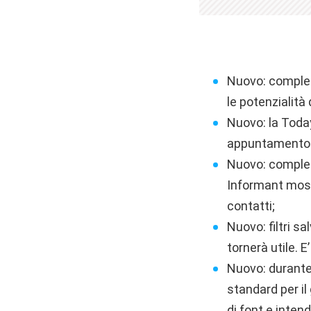
Nuovo: completa
le potenzialità
Nuovo: la Toda
appuntamento i
Nuovo: completa
Informant mostr
contatti;
Nuovo: filtri s
tornerà utile. E’
Nuovo: durante l
standard per il
di font e inten