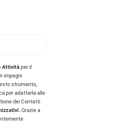
e
Attività
per il
ri impegni
questo strumento,
ca per adattarla alle
tione dei Contatti
izzativi.
Grazie a
tantemente