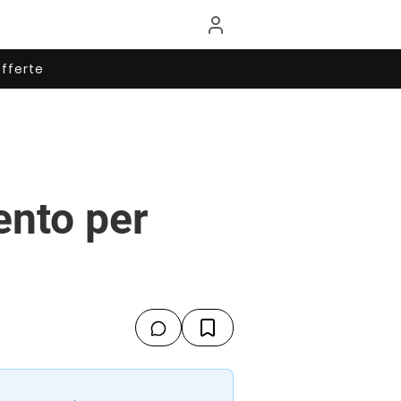
fferte
ento per