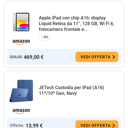
Apple iPad con chip A16: display
Liquid Retina da 11'', 128 GB, Wi Fi 6,
fotocamera frontale e...
−8%
469,00 €
509,00
VEDI OFFERTA
JETech Custodia per iPad (A16)
11ª/10ª Gen, Navy
13,99 €
Offerta:
VEDI OFFERTA