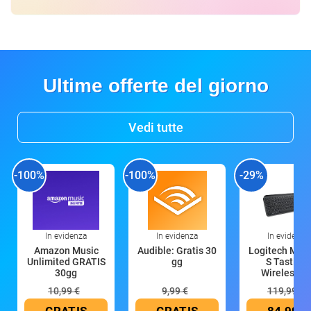
Ultime offerte del giorno
Vedi tutte
-100%
-100%
-29%
In evidenza
In evidenza
In evidenza
Amazon Music
Audible: Gratis 30
Logitech MX 
Unlimited GRATIS
gg
S Tastiera
30gg
Wireless (G
10,99 €
9,99 €
119,99 €