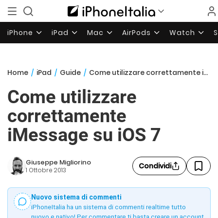
iPhone
iPad
Mac
AirPods
Watch
Home
/
iPad
/
Guide
/
Come utilizzare correttamente iMessage su iOS 7
Come utilizzare
correttamente
iMessage su iOS 7
Giuseppe Migliorino
Condividi
1 Ottobre 2013
Nuovo sistema di commenti
iPhoneItalia ha un sistema di commenti realtime tutto
nuovo e nativo! Per commentare ti basta creare un account