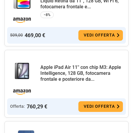
Liquid Retina da 11'', 128 GB, Wi Fi 6,
fotocamera frontale e...
−8%
469,00 €
509,00
VEDI OFFERTA
Apple iPad Air 11'' con chip M3: Apple
Intelligence, 128 GB, fotocamera
frontale e posteriore da...
760,29 €
Offerta:
VEDI OFFERTA