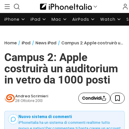
iPhone
iPad
Mac
AirPods
Watch
Home
/
iPad
/
News iPad
/
Campus 2: Apple costruirà un auditorium in vetro da 1000 posti
Campus 2: Apple
costruirà un auditorium
in vetro da 1000 posti
Andrea Scrimieri
Condividi
28 Ottobre 2013
Nuovo sistema di commenti
iPhoneItalia ha un sistema di commenti realtime tutto
nuovo e nativo! Per commentare ti basta creare un account