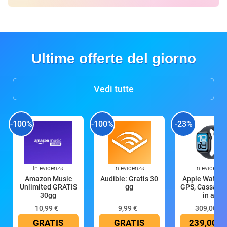
Ultime offerte del giorno
Vedi tutte
-100%
-100%
-23%
In evidenza
In evidenza
In evidenza
Amazon Music
Audible: Gratis 30
Apple Watch 
Unlimited GRATIS
gg
GPS, Cassa 4
30gg
in all
10,99 €
9,99 €
309,00 €
GRATIS
GRATIS
239,00 €