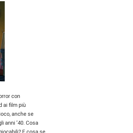
orror con
 ai film più
gioco, anche se
li anni ‘40. Cosa
iocabili? E cosa se