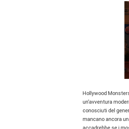
Hollywood Monsters è
un’avventura moderna
conosciuti del gener
mancano ancora un be
accadrebbe se i mos