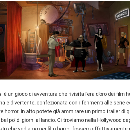
 un gioco di avventura che rivisita l’era d’oro dei film h
 e divertente, confezionata con riferimenti alle serie ed
e horror. In alto potete già ammirare un primo trailer di 
l po’ di giorni al lancio. Ci troviamo nella Hollywood deg
tri che vediamo nei film horror fossero effettivamente g