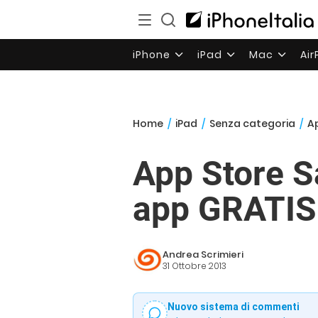
iPhone
iPad
Mac
Ai
Home
/
iPad
/
Senza categoria
/
Ap
App Store S
app GRATIS e
Andrea Scrimieri
31 Ottobre 2013
Nuovo sistema di commenti