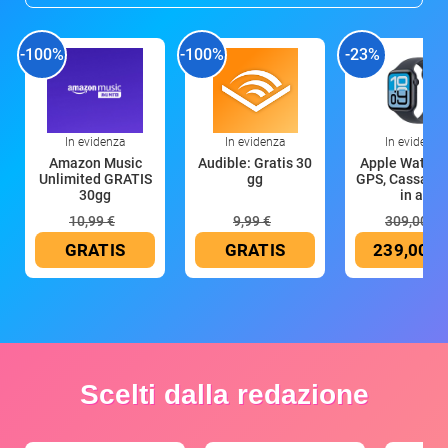
-100%
-100%
-23%
In evidenza
In evidenza
In evidenza
Amazon Music
Audible: Gratis 30
Apple Watch 
Unlimited GRATIS
gg
GPS, Cassa 4
30gg
in all
10,99 €
9,99 €
309,00 €
GRATIS
GRATIS
239,00 €
Scelti dalla redazione