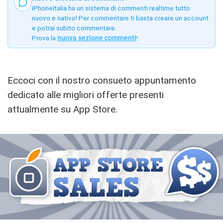
iPhoneItalia ha un sistema di commenti realtime tutto
nuovo e nativo! Per commentare ti basta creare un account
e potrai subito commentare.
Prova la
nuova sezione commenti
!
Eccoci con il nostro consueto appuntamento
dedicato alle migliori offerte presenti
attualmente su App Store.