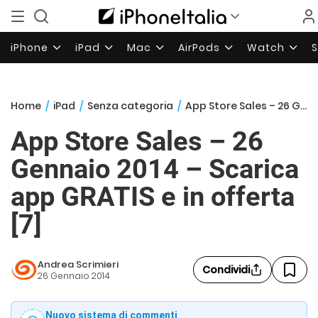
iPhone
iPad
Mac
AirPods
Watch
Home
/
iPad
/
Senza categoria
/
App Store Sales – 26 Gennaio 2014 – Scarica app GRATIS e in offerta [7]
App Store Sales – 26
Gennaio 2014 – Scarica
app GRATIS e in offerta
[7]
Andrea Scrimieri
Condividi
26 Gennaio 2014
Nuovo sistema di commenti