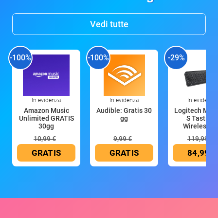
Vedi tutte
-100%
-100%
-29%
In evidenza
In evidenza
In evidenza
Amazon Music
Audible: Gratis 30
Logitech MX 
Unlimited GRATIS
gg
S Tastiera
30gg
Wireless (G
10,99 €
9,99 €
119,99 €
GRATIS
GRATIS
84,99 €