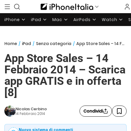
iPhone
iPad
Mac
AirPods
Watch
Home
/
iPad
/
Senza categoria
/
App Store Sales – 14 Febbraio 2014 – Scarica app GRATIS e in offerta [8]
App Store Sales – 14
Febbraio 2014 – Scarica
app GRATIS e in offerta
[8]
Nicolas Cerbino
Condividi
14 Febbraio 2014
Nuovo sistema di commenti