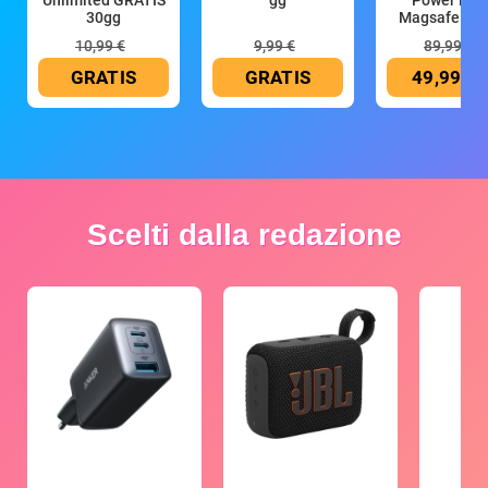
Unlimited GRATIS
gg
Power Ban
30gg
Magsafe 10
mAh
10,99 €
9,99 €
89,99 €
GRATIS
GRATIS
49,99 €
Scelti dalla redazione