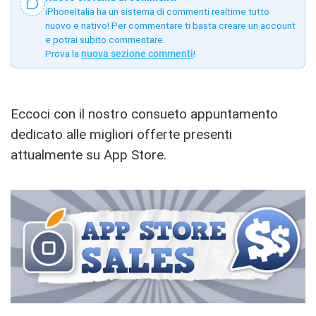
iPhoneItalia ha un sistema di commenti realtime tutto
nuovo e nativo! Per commentare ti basta creare un account
e potrai subito commentare.
Prova la
nuova sezione commenti
!
Eccoci con il nostro consueto appuntamento
dedicato alle migliori offerte presenti
attualmente su App Store.