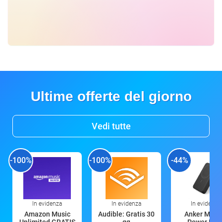
Ultime offerte del giorno
Vedi tutte
-100%
-100%
-44%
In evidenza
In evidenza
In evidenza
Amazon Music
Audible: Gratis 30
Anker Mag