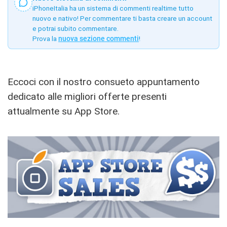
iPhoneItalia ha un sistema di commenti realtime tutto
nuovo e nativo! Per commentare ti basta creare un account
e potrai subito commentare.
Prova la
nuova sezione commenti
!
Eccoci con il nostro consueto appuntamento
dedicato alle migliori offerte presenti
attualmente su App Store.