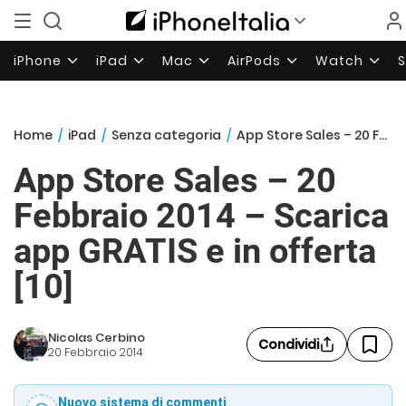
iPhone
iPad
Mac
AirPods
Watch
Home
/
iPad
/
Senza categoria
/
App Store Sales – 20 Febbraio 2014 – Scarica app GRATIS e in offerta [10]
App Store Sales – 20
Febbraio 2014 – Scarica
app GRATIS e in offerta
[10]
Nicolas Cerbino
Condividi
20 Febbraio 2014
Nuovo sistema di commenti