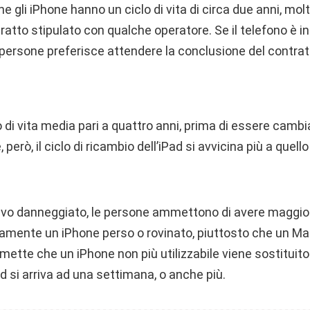
 gli iPhone hanno un ciclo di vita di circa due anni, molto
atto stipulato con qualche operatore. Se il telefono è in
persone preferisce attendere la conclusione del contratt
 di vita media pari a quattro anni, prima di essere cambia
erò, il ciclo di ricambio dell’iPad si avvicina più a quel
tivo danneggiato, le persone ammettono di avere maggio
amente un iPhone perso o rovinato, piuttosto che un Mac
mmette che un iPhone non più utilizzabile viene sostituit
ad si arriva ad una settimana, o anche più.