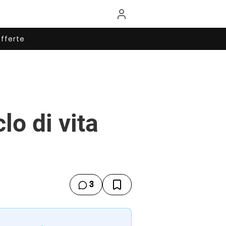
fferte
lo di vita
3