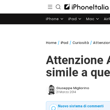
iPhone
iPad
Mac
Ai
Home
/
iPad
/
Curiosità
/
Attenzione
Attenzione A
simile a que
Giuseppe Migliorino
21 Marzo 2014
Nuovo sistema di commenti