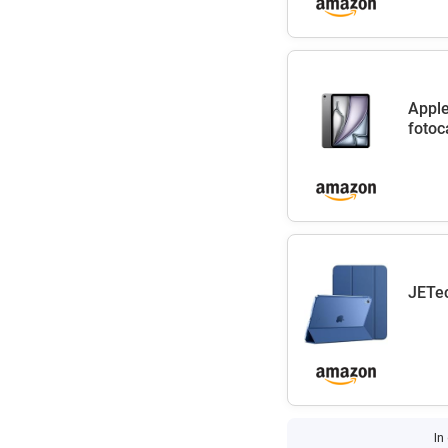
Apple
fotoc
JETec
In