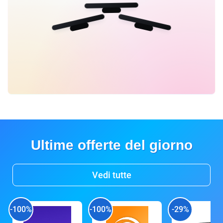
Ultime offerte del giorno
Vedi tutte
-100%
-100%
-29%