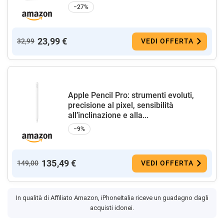
−27%
23,99 €
32,99
VEDI OFFERTA
Apple Pencil Pro: strumenti evoluti,
precisione al pixel, sensibilità
all’inclinazione e alla...
−9%
135,49 €
149,00
VEDI OFFERTA
In qualità di Affiliato Amazon, iPhoneItalia riceve un guadagno dagli
acquisti idonei.