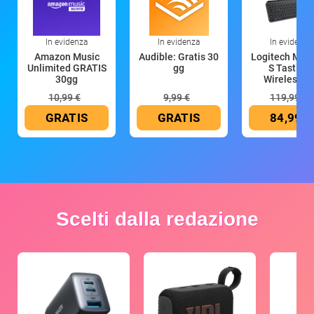
In evidenza
In evidenza
In evidenza
Amazon Music
Audible: Gratis 30
Logitech MX 
Unlimited GRATIS
gg
S Tastiera
30gg
Wireless (G
10,99 €
9,99 €
119,99 €
GRATIS
GRATIS
84,99 €
Scelti dalla redazione