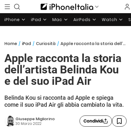
iPhone
iPad
Mac
AirPods
Watch
Home
/
iPad
/
Curiosità
/
Apple racconta la storia dell’artista Belinda Kou e del suo iPad Air
Apple racconta la storia
dell’artista Belinda Kou
e del suo iPad Air
Belinda Kou si racconta ad Apple e spiega
come il suo iPad Air gli abbia cambiato la vita.
Giuseppe Migliorino
Condividi
30 Marzo 2022