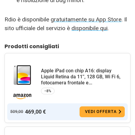
e risoluzione di bug minori.
Rdio è disponibile
gratuitamente su App Store
. Il
sito ufficiale del servizio è
disponibile qui
.
Prodotti consigliati
Apple iPad con chip A16: display
Liquid Retina da 11'', 128 GB, Wi Fi 6,
fotocamera frontale e...
−8%
469,00 €
509,00
VEDI OFFERTA