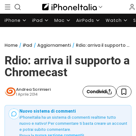
iPhone
iPad
Mac
AirPods
Watch
Home
/
iPad
/
Aggiornamenti
/
Rdio: arriva il supporto a Chromecast
Rdio: arriva il supporto a
Chromecast
Andrea Scrimieri
Condividi
1 Aprile 2014
Nuovo sistema di commenti
iPhoneItalia ha un sistema di commenti realtime tutto
nuovo e nativo! Per commentare ti basta creare un account
e potrai subito commentare.
Prova la
nuova sezione commenti
!