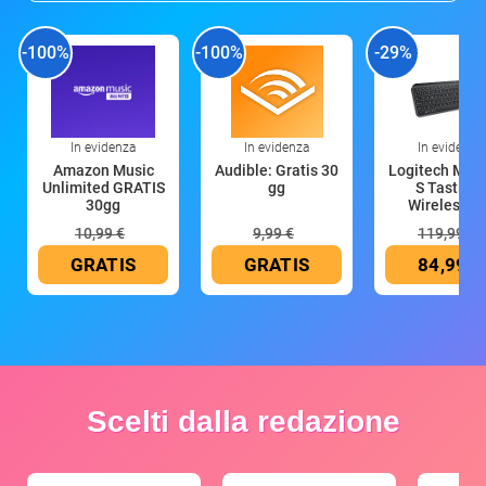
-100%
-100%
-29%
In evidenza
In evidenza
In evidenza
Amazon Music
Audible: Gratis 30
Logitech MX 
Unlimited GRATIS
gg
S Tastiera
30gg
Wireless (G
10,99 €
9,99 €
119,99 €
GRATIS
GRATIS
84,99 €
Scelti dalla redazione