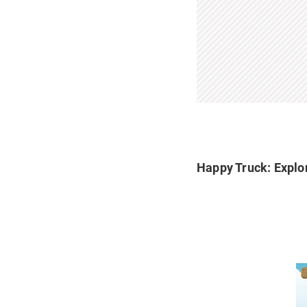
H
appy Truck: Explo