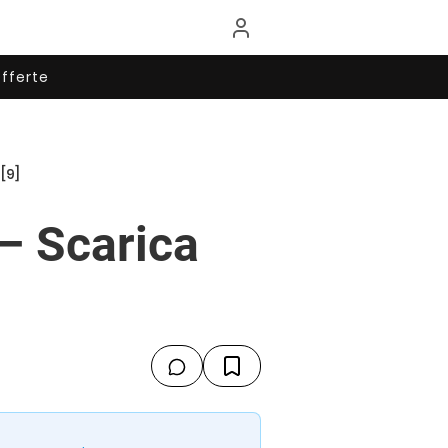
fferte
[9]
– Scarica