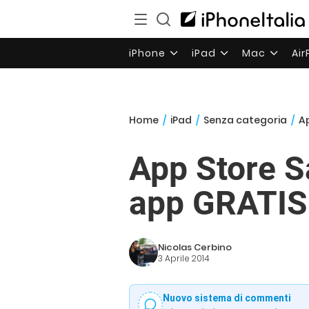
iPhone
iPad
Mac
Ai
Home
/
iPad
/
Senza categoria
/
Ap
App Store S
app GRATIS e
Nicolas Cerbino
3 Aprile 2014
Nuovo sistema di commenti