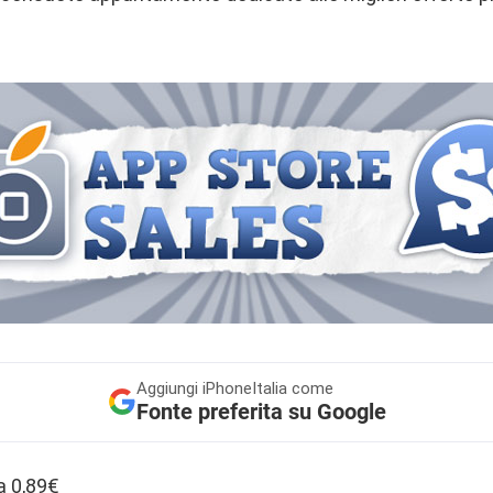
Aggiungi
iPhoneItalia come
Fonte preferita su Google
 a 0,89€