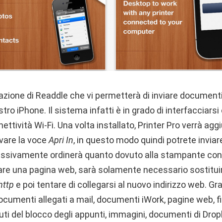
icazione di Readdle che vi permetterà di inviare document
tro iPhone. Il sistema infatti è in grado di interfacciarsi
tività Wi-Fi. Una volta installato, Printer Pro verrà aggi
ovare la voce
Apri In
, in questo modo quindi potrete inviar
ssivamente ordinerà quanto dovuto alla stampante con
re una pagina web, sarà solamente necessario sostitui
http
e poi tentare di collegarsi al nuovo indirizzo web. Gra
umenti allegati a mail, documenti iWork, pagine web, fil
uti del blocco degli appunti, immagini, documenti di Dro