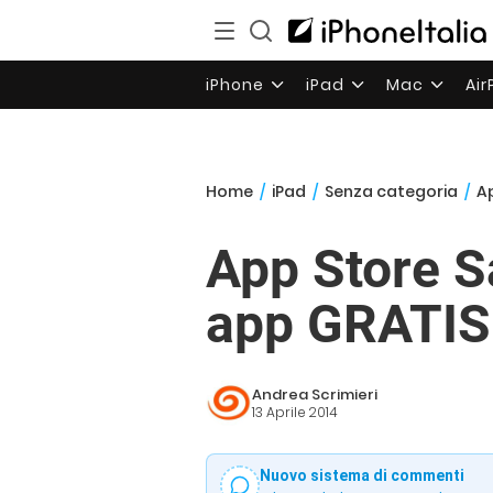
iPhone
iPad
Mac
Ai
Home
/
iPad
/
Senza categoria
/
Ap
App Store S
app GRATIS e
Andrea Scrimieri
13 Aprile 2014
Nuovo sistema di commenti