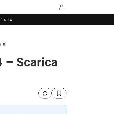
fferte
 [8]
4 – Scarica