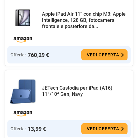
Apple iPad Air 11'' con chip M3: Apple
Intelligence, 128 GB, fotocamera
frontale e posteriore da...
760,29 €
Offerta:
VEDI OFFERTA
JETech Custodia per iPad (A16)
11ª/10ª Gen, Navy
13,99 €
Offerta:
VEDI OFFERTA