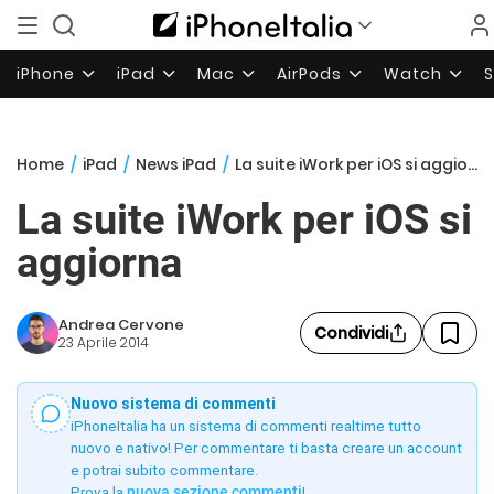
iPhone
iPad
Mac
AirPods
Watch
Home
/
iPad
/
News iPad
/
La suite iWork per iOS si aggiorna
La suite iWork per iOS si
aggiorna
Andrea Cervone
Condividi
23 Aprile 2014
Nuovo sistema di commenti
iPhoneItalia ha un sistema di commenti realtime tutto
nuovo e nativo! Per commentare ti basta creare un account
e potrai subito commentare.
Prova la
nuova sezione commenti
!