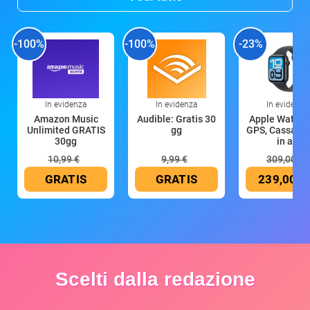
-100%
-100%
-23%
In evidenza
In evidenza
In evidenza
Amazon Music
Audible: Gratis 30
Apple Watch 
Unlimited GRATIS
gg
GPS, Cassa 4
30gg
in all
10,99 €
9,99 €
309,00 €
GRATIS
GRATIS
239,00 €
Scelti dalla redazione