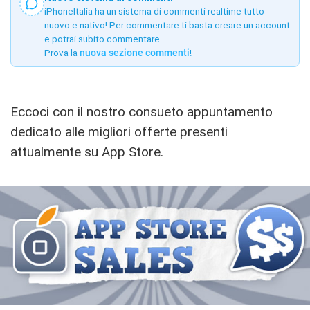
iPhoneItalia ha un sistema di commenti realtime tutto
nuovo e nativo! Per commentare ti basta creare un account
e potrai subito commentare.
Prova la
nuova sezione commenti
!
Eccoci con il nostro consueto appuntamento
dedicato alle migliori offerte presenti
attualmente su App Store.