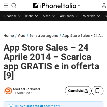
iPhone
iPad
Mac
AirPods
Watch
Home
/
iPad
/
Senza categoria
/
App Store Sales – 24 Aprile 2014 – Scarica app GRATIS e in offerta [9]
App Store Sales – 24
Aprile 2014 – Scarica
app GRATIS e in offerta
[9]
Andrea Scrimieri
Condividi
24 Aprile 2014
Nuovo sistema di commenti