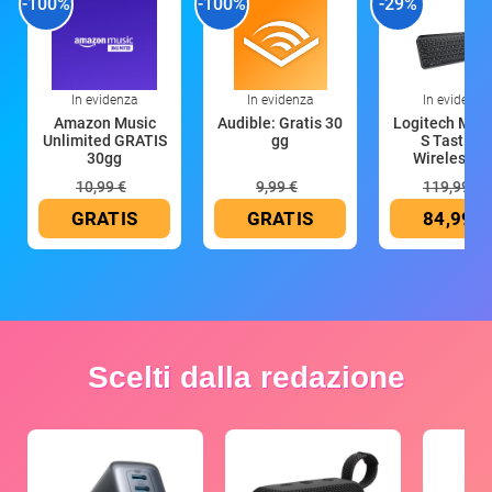
-100%
-100%
-29%
In evidenza
In evidenza
In evidenza
Amazon Music
Audible: Gratis 30
Logitech MX 
Unlimited GRATIS
gg
S Tastiera
30gg
Wireless (G
10,99 €
9,99 €
119,99 €
GRATIS
GRATIS
84,99 €
Scelti dalla redazione