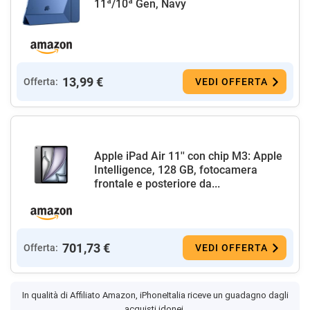
11ª/10ª Gen, Navy
13,99 €
Offerta:
VEDI OFFERTA
Apple iPad Air 11'' con chip M3: Apple
Intelligence, 128 GB, fotocamera
frontale e posteriore da...
701,73 €
Offerta:
VEDI OFFERTA
In qualità di Affiliato Amazon, iPhoneItalia riceve un guadagno dagli
acquisti idonei.