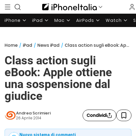
iPhone
iPad
Mac
AirPods
Watch
Home
/
iPad
/
News iPad
/
Class action sugli eBook: Apple ottiene una sospensione dal giudice
Class action sugli
eBook: Apple ottiene
una sospensione dal
giudice
Andrea Scrimieri
Condividi
26 Aprile 2014
Nuovo sistema di commenti