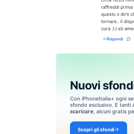
raffreddi prima 
questo x dirti ch
tornare.. il di
cura :):) sti am
Rispondi
Nuovi sfond
Con iPhoneItalia+ ogni s
sfondo esclusivo. E tanti a
, alcuni gratis pe
scaricare
Scopri gli sfondi