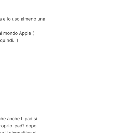
na e lo uso almeno una
 al mondo Apple (
uindi. ;)
 che anche l ipad si
proprio ipad? dopo
e il dispositivo si