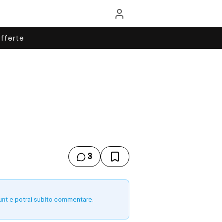
fferte
3
unt e potrai subito commentare.