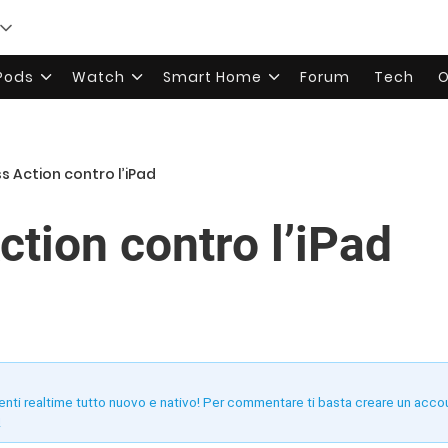
rPods
Watch
Smart Home
Forum
Tech
O
s Action contro l’iPad
ction contro l’iPad
enti realtime tutto nuovo e nativo! Per commentare ti basta creare un acco
!