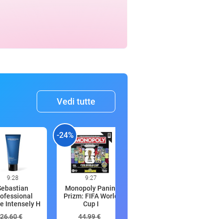
Vedi tutte
-24%
-27%
-
9:28
9:27
9:26
Sebastian
Monopoly Panini
Fotocamera
ofessional
Prizm: FIFA World
Digitale 8K 96MP
e Intensely H
Cup I
con WiFi e Z
26,60 €
44,99 €
149,99 €