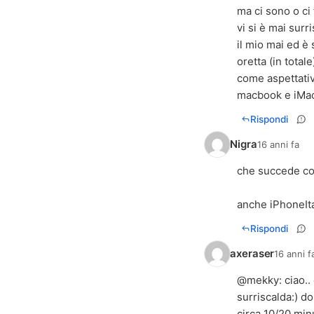
ma ci sono o ci
vi si è mai surr
il mio mai ed è
oretta (in totale)
come aspettativ
macbook e iMac 
Rispondi
Nigra
16 anni fa
che succede con 
anche iPhoneIta
Rispondi
axeraser
16 anni f
@
mekky
: ciao.
surriscalda:) d
circa 10/20 minu