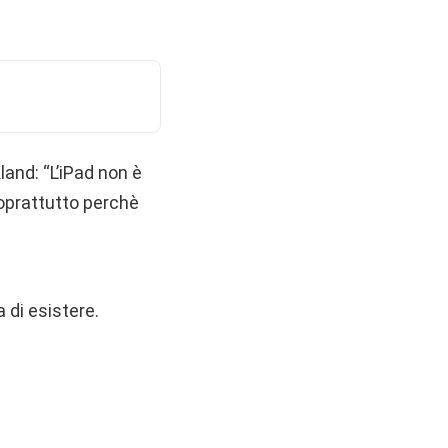
land: “L’iPad non è
soprattutto perchè
 di esistere.