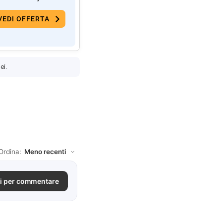
VEDI OFFERTA
ei.
Ordina:
i per commentare