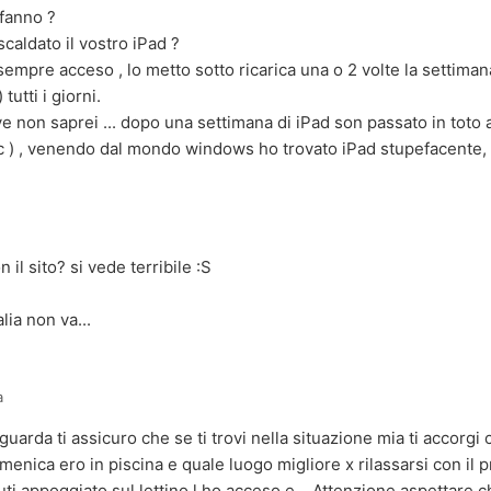
 fanno ?
iscaldato il vostro iPad ?
 sempre acceso , lo metto sotto ricarica una o 2 volte la settima
 tutti i giorni.
e non saprei ... dopo una settimana di iPad son passato in toto
) , venendo dal mondo windows ho trovato iPad stupefacente, q
il sito? si vede terribile :S
lia non va...
a
. guarda ti assicuro che se ti trovi nella situazione mia ti accorgi
omenica ero in piscina e quale luogo migliore x rilassarsi con il 
ti appoggiato sul lettino l ho acceso e... Attenzione aspettare ch