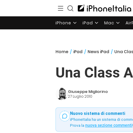
iPhone
iPad
Mac
Ai
Home
/
iPad
/
News iPad
/
Una Clas
Una Class A
Giuseppe Migliorino
27 Luglio 2010
Nuovo sistema di commenti
iPhoneItalia ha un sistema di comm
Prova la
nuova sezione commenti