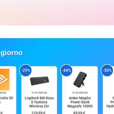
 giorno
-29%
-44%
-30%
denza
In evidenza
In evidenza
Gratis 30
Logitech MX Keys
Anker MagGo
g
S Tastiera
Power Bank
Pr
Wireless (Gr
Magsafe 10000
Hydr
mAh
 €
119,99 €
89,99 €