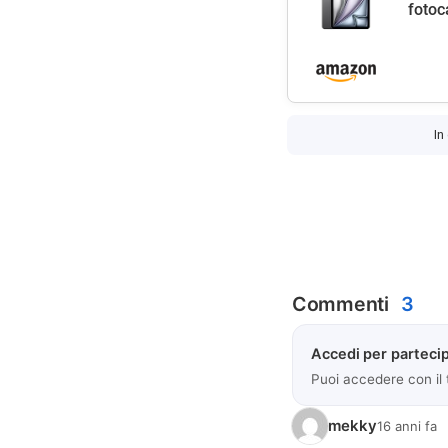
fotoc
In
Commenti
3
Accedi per partecip
Puoi accedere con il
mekky
16 anni fa