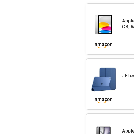
Apple
GB, W
JETec
Apple