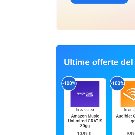
Ultime offerte del
-100%
-100%
In evidenza
In evi
Amazon Music
Audible: 
Unlimited GRATIS
g
30gg
10,99 €
9,99