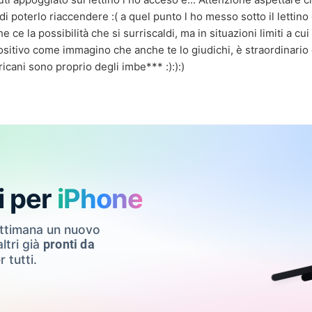
di poterlo riaccendere :( a quel punto l ho messo sotto il lettino 
e ce la possibilità che si surriscaldi, ma in situazioni limiti a cui
spositivo come immagino che anche te lo giudichi, è straordinario
ericani sono proprio degli imbe*** :):):)
i per
iPhone
ettimana un nuovo
ltri già
pronti da
r tutti.