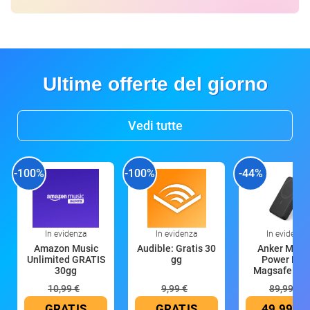
Ultime offerte del giorno
Vedi tutte
-100%
-100%
-44%
In evidenza
In evidenza
In evidenza
Amazon Music
Audible: Gratis 30
Anker Mag
Unlimited GRATIS
gg
Power Ban
30gg
Magsafe 10
mAh
10,99 €
9,99 €
89,99 €
GRATIS
GRATIS
49,99 €