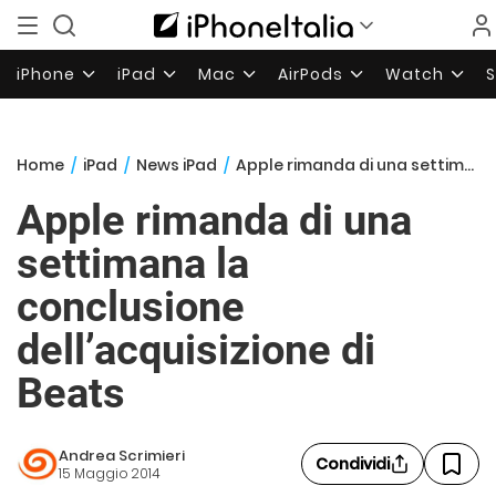
iPhone
iPad
Mac
AirPods
Watch
Home
/
iPad
/
News iPad
/
Apple rimanda di una settimana la conclusione dell’acquisizione di Beats
Apple rimanda di una
settimana la
conclusione
dell’acquisizione di
Beats
Andrea Scrimieri
Condividi
15 Maggio 2014