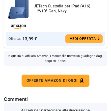
JETech Custodia per iPad (A16)
11ª/10ª Gen, Navy
13,99 €
Offerta:
VEDI OFFERTA
In qualità di Affiliato Amazon, iPhoneItalia riceve un guadagno dagli
acquisti idonei.
OFFERTE AMAZON DI OGGI
Commenti
Accedi per partecipare alla discussione