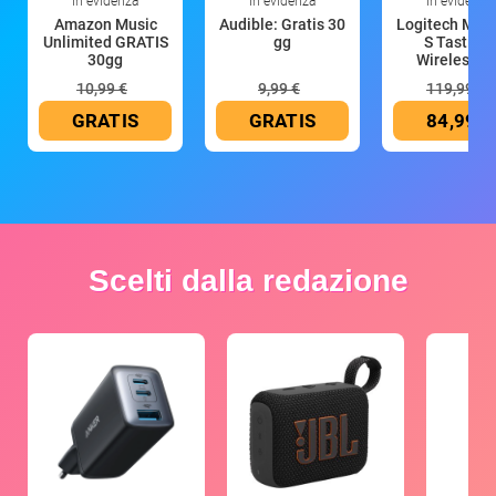
In evidenza
In evidenza
In evidenza
Amazon Music
Audible: Gratis 30
Logitech MX 
Unlimited GRATIS
gg
S Tastiera
30gg
Wireless (G
10,99 €
9,99 €
119,99 €
GRATIS
GRATIS
84,99 €
Scelti dalla redazione