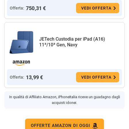
750,31 €
Offerta:
VEDI OFFERTA
JETech Custodia per iPad (A16)
11ª/10ª Gen, Navy
13,99 €
Offerta:
VEDI OFFERTA
In qualità di Affiliato Amazon, iPhoneItalia riceve un guadagno dagli
acquisti idonei.
OFFERTE AMAZON DI OGGI