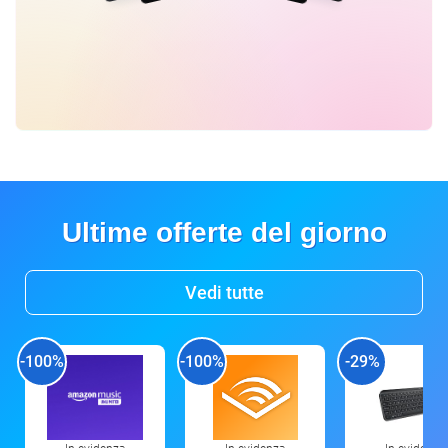
Ultime offerte del giorno
Vedi tutte
-100%
-100%
-29%