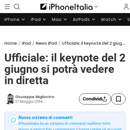
iPhone
iPad
Mac
AirPods
Watch
Home
/
iPad
/
News iPad
/
Ufficiale: il keynote del 2 giugno si potrà vedere in diretta
Ufficiale: il keynote del 2
giugno si potrà vedere
in diretta
Giuseppe Migliorino
Condividi
27 Maggio 2014
Nuovo sistema di commenti
iPhoneItalia ha un sistema di commenti realtime tutto
nuovo e nativo! Per commentare ti basta creare un account