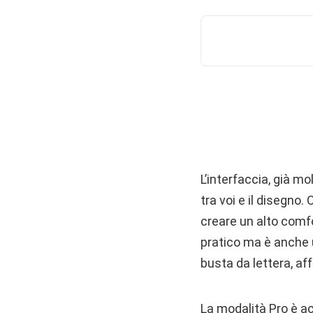
L’interfaccia, già m
tra voi e il disegno
creare un alto comfo
pratico ma è anche u
busta da lettera, aff
La modalità Pro è a