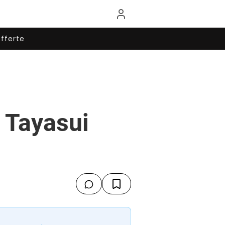
fferte
 Tayasui