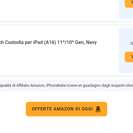
h Custodia per iPad (A16) 11ª/10ª Gen, Navy
O
 qualità di Affiliato Amazon, iPhoneItalia riceve un guadagno dagli acquisti idon
OFFERTE AMAZON DI OGGI