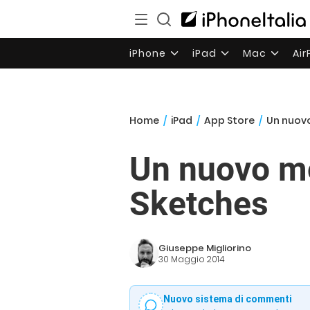
iPhone
iPad
Mac
Ai
Home
/
iPad
/
App Store
/
Un nuovo
Un nuovo mo
Sketches
Giuseppe Migliorino
30 Maggio 2014
Nuovo sistema di commenti