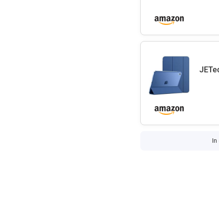
JETec
In