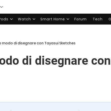
rPods
Watch
Smart Home
Forum
Tech
O
 modo di disegnare con Tayasui Sketches
do di disegnare con