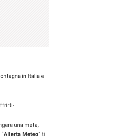
ontagna in Italia e
frirti-
iungere una meta,
 “
Allerta Meteo
” ti