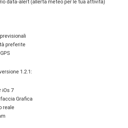
o data-alert (allerta meteo per le tua attività)
previsionali
tà preferite
e GPS
versione 1.2.1:
 iOs 7
rfaccia Grafica
 reale
am