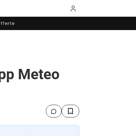
fferte
app Meteo