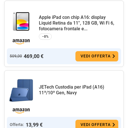
Apple iPad con chip A16: display
Liquid Retina da 11'', 128 GB, Wi Fi 6,
fotocamera frontale e...
−8%
469,00 €
509,00
VEDI OFFERTA
JETech Custodia per iPad (A16)
11ª/10ª Gen, Navy
13,99 €
Offerta:
VEDI OFFERTA