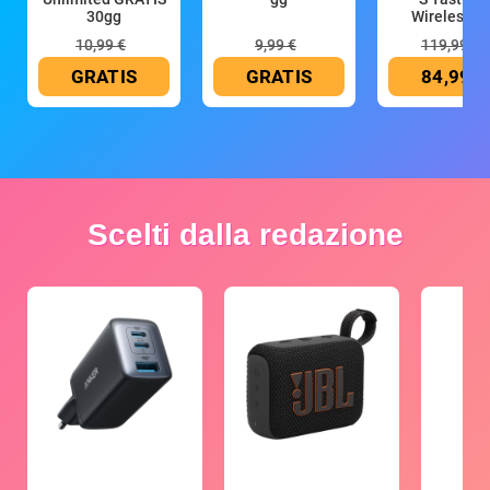
30gg
Wireless (G
10,99 €
9,99 €
119,99 €
GRATIS
GRATIS
84,99 €
Scelti dalla redazione