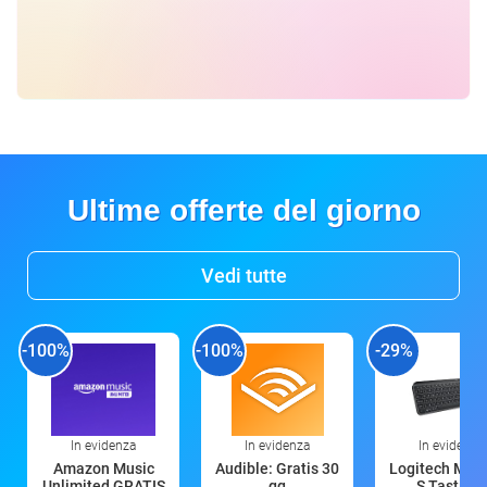
Ultime offerte del giorno
Vedi tutte
-100%
-100%
-29%
In evidenza
In evidenza
In evidenza
Amazon Music
Audible: Gratis 30
Logitech MX 
Unlimited GRATIS
gg
S Tastiera