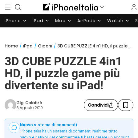
iPhone
iPad
Mac
AirPods
Watch
Home
/
iPad
/
Giochi
/
3D CUBE PUZZLE 4in1 HD, il puzzle game più divertente su iPad!
3D CUBE PUZZLE 4in1
HD, il puzzle game più
divertente su iPad!
Gigi Calabrò
Condividi
6 Agosto 2010
Nuovo sistema di commenti
iPhoneItalia ha un sistema di commenti realtime tutto
nuovo e nativo! Per commentare ti basta creare un account