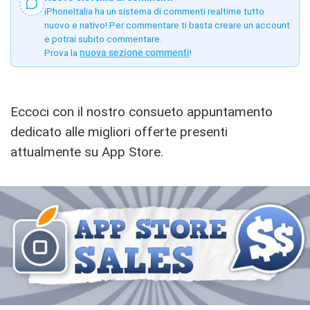
iPhoneItalia ha un sistema di commenti realtime tutto
nuovo e nativo! Per commentare ti basta creare un account
e potrai subito commentare.
Prova la
nuova sezione commenti
!
Eccoci con il nostro consueto appuntamento
dedicato alle migliori offerte presenti
attualmente su App Store.