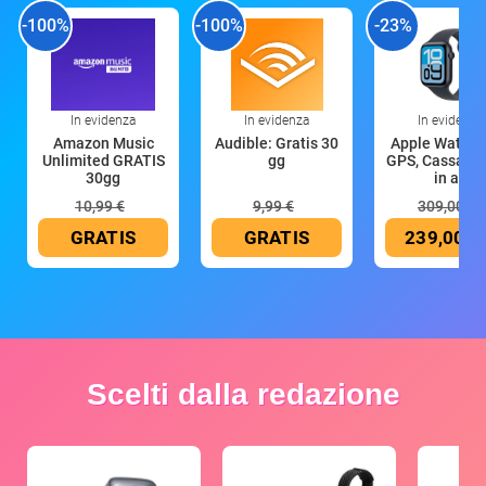
-100%
-100%
-23%
In evidenza
In evidenza
In evidenza
Amazon Music
Audible: Gratis 30
Apple Watch 
Unlimited GRATIS
gg
GPS, Cassa 4
30gg
in all
10,99 €
9,99 €
309,00 €
GRATIS
GRATIS
239,00 €
Scelti dalla redazione