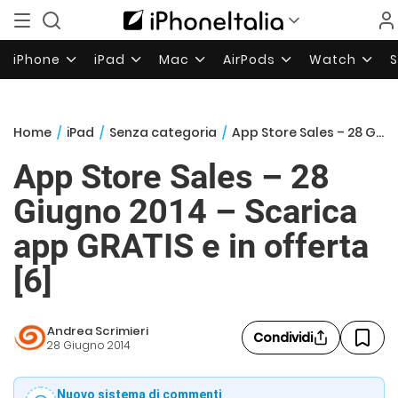
iPhone
iPad
Mac
AirPods
Watch
Home
/
iPad
/
Senza categoria
/
App Store Sales – 28 Giugno 2014 – Scarica app GRATIS e in offerta [6]
App Store Sales – 28
Giugno 2014 – Scarica
app GRATIS e in offerta
[6]
Andrea Scrimieri
Condividi
28 Giugno 2014
Nuovo sistema di commenti