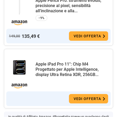
Apple Pencil Pro: strumenti evoluti,
precisione al pixel, sensibilità
all’inclinazione e alla...
−9%
135,49 €
149,00
VEDI OFFERTA
Apple iPad Pro 11'': Chip M4
Progettato per Apple Intelligence,
display Ultra Retina XDR, 256GB...
VEDI OFFERTA
In qualità di Affiliato Amazon, iPhoneItalia riceve un guadagno dagli