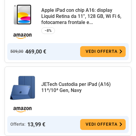
Apple iPad con chip A16: display
Liquid Retina da 11'', 128 GB, Wi Fi 6,
fotocamera frontale e...
−8%
469,00 €
509,00
VEDI OFFERTA
JETech Custodia per iPad (A16)
11ª/10ª Gen, Navy
13,99 €
Offerta:
VEDI OFFERTA