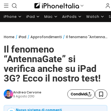
iPhone
iPad
Mac
AirPods
Watch
Home
/
iPad
/
Approfondimenti
/
Il fenomeno “AntennaGate” si verifica anche su iPad 3G? Ecco il nostro test!
Il fenomeno
“AntennaGate” si
verifica anche su iPad
3G? Ecco il nostro test!
Andrea Cervone
Condividi
9 Agosto 2010
Nuovo sistema di commenti