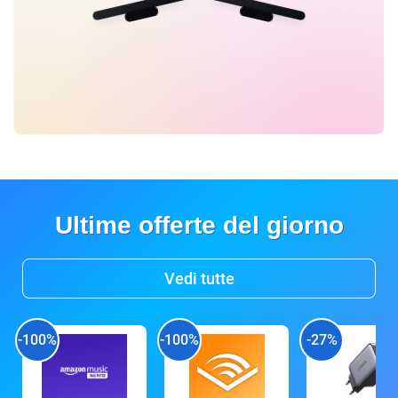
Ultime offerte del giorno
Vedi tutte
-100%
-100%
-27%