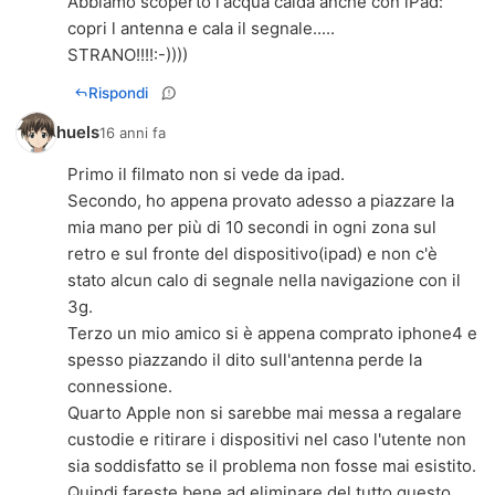
Abbiamo scoperto l'acqua calda anche con iPad:
copri l antenna e cala il segnale.....
STRANO!!!!:-))))
Rispondi
huels
16 anni fa
Primo il filmato non si vede da ipad.
Secondo, ho appena provato adesso a piazzare la
mia mano per più di 10 secondi in ogni zona sul
retro e sul fronte del dispositivo(ipad) e non c'è
stato alcun calo di segnale nella navigazione con il
3g.
Terzo un mio amico si è appena comprato iphone4 e
spesso piazzando il dito sull'antenna perde la
connessione.
Quarto Apple non si sarebbe mai messa a regalare
custodie e ritirare i dispositivi nel caso l'utente non
sia soddisfatto se il problema non fosse mai esistito.
Quindi fareste bene ad eliminare del tutto questo