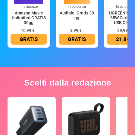
In evidenza
In evidenza
In evidenza
Amazon Music
Audible: Gratis 30
UGREEN Nex
Unlimited GRATIS
gg
65W Caricat
30gg
USB C Rica
10,99 €
9,99 €
29,99 €
GRATIS
GRATIS
21,84 €
Scelti dalla redazione