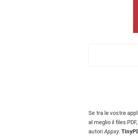
Se tra le vostre app
al meglio il files PD
autori
Appxy
.
TinyPD