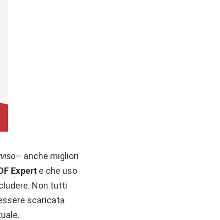
viso
– anche migliori
DF Expert
e che uso
cludere. Non tutti
 essere scaricata
uale.