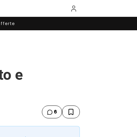
fferte
to e
6