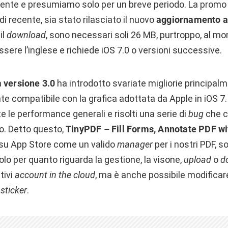
ente e presumiamo solo per un breve periodo. La promo
di recente, sia stato rilasciato il nuovo
aggiornamento al
il
download
, sono necessari soli 26 MB, purtroppo, al mo
ssere l’inglese e richiede iOS 7.0 o versioni successive.
a
versione 3.0
ha introdotto svariate migliorie principal
te compatibile con la grafica adottata da Apple in iOS 7. 
e le performance generali e risolti una serie di
bug
che c
zo. Detto questo,
TinyPDF – Fill Forms, Annotate PDF wi
 su App Store come un valido
manager
per i nostri PDF, s
olo per quanto riguarda la gestione, la visone,
upload
o
d
tivi
account in the cloud
, ma è anche possibile modificare
e
sticker
.