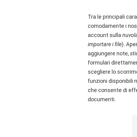
Tra le principali car
comodamente i nostri
account sulla
nuvol
importare i file
). Ape
aggiungere note,
sti
formulari direttament
scegliere lo scorrim
funzioni disponibili
che consente di effe
documenti.