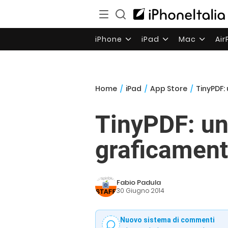
iPhone
iPad
Mac
Ai
Home
/
iPad
/
App Store
/
TinyPDF:
TinyPDF: un
graficament
Fabio Padula
30 Giugno 2014
Nuovo sistema di commenti