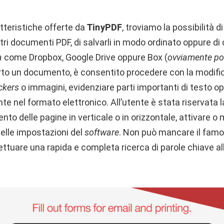
atteristiche offerte da
TinyPDF
, troviamo la possibilità d
 documenti PDF, di salvarli in modo ordinato oppure di c
a
come Dropbox, Google Drive oppure Box (
ovviamente p
rto un documento, è consentito procedere con la modific
ckers
o immagini, evidenziare parti importanti di testo op
e nel formato elettronico. All’utente è stata riservata la
ento delle pagine in verticale o in orizzontale, attivare o
 nelle impostazioni del
software
. Non può mancare il famo
ttuare una rapida e completa ricerca di parole chiave all