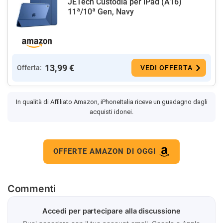
JETech Custodia per iPad (A16)
11ª/10ª Gen, Navy
13,99 €
Offerta:
VEDI OFFERTA
In qualità di Affiliato Amazon, iPhoneItalia riceve un guadagno dagli
acquisti idonei.
OFFERTE AMAZON DI OGGI
Commenti
Accedi per partecipare alla discussione