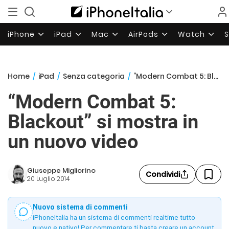
iPhone
iPad
Mac
AirPods
Watch
Home
/
iPad
/
Senza categoria
/
“Modern Combat 5: Blackout” si mostra in un nuovo video
“Modern Combat 5:
Blackout” si mostra in
un nuovo video
Giuseppe Migliorino
Condividi
20 Luglio 2014
Nuovo sistema di commenti
iPhoneItalia ha un sistema di commenti realtime tutto
nuovo e nativo! Per commentare ti basta creare un account