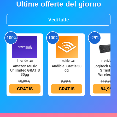
Ultime offerte del giorno
Vedi tutte
-100%
-100%
-29%
In evidenza
In evidenza
In evidenza
Amazon Music
Audible: Gratis 30
Logitech MX 
Unlimited GRATIS
gg
S Tastiera
30gg
Wireless (G
10,99 €
9,99 €
119,99 €
GRATIS
GRATIS
84,99 €