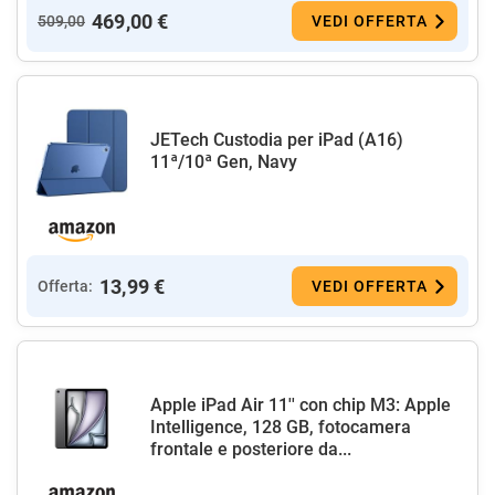
469,00 €
509,00
VEDI OFFERTA
JETech Custodia per iPad (A16)
11ª/10ª Gen, Navy
13,99 €
Offerta:
VEDI OFFERTA
Apple iPad Air 11'' con chip M3: Apple
Intelligence, 128 GB, fotocamera
frontale e posteriore da...