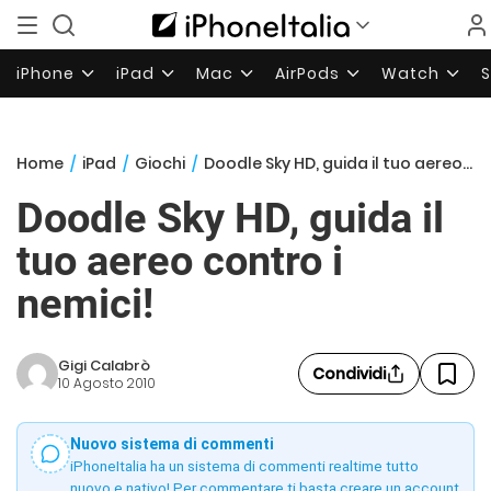
iPhone
iPad
Mac
AirPods
Watch
Home
/
iPad
/
Giochi
/
Doodle Sky HD, guida il tuo aereo contro i nemici!
Doodle Sky HD, guida il
tuo aereo contro i
nemici!
Gigi Calabrò
Condividi
10 Agosto 2010
Nuovo sistema di commenti
iPhoneItalia ha un sistema di commenti realtime tutto
nuovo e nativo! Per commentare ti basta creare un account