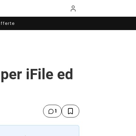
fferte
per iFile ed
1