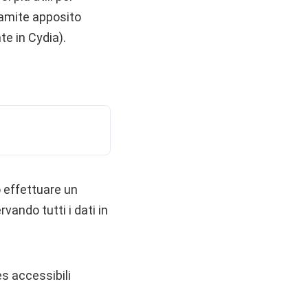
ramite apposito
te in Cydia).
o effettuare un
vando tutti i dati in
es accessibili