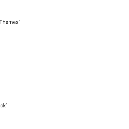
s/Themes”
ook”