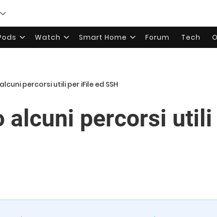
rPods
Watch
Smart Home
Forum
Tech
O
lcuni percorsi utili per iFile ed SSH
alcuni percorsi utili 