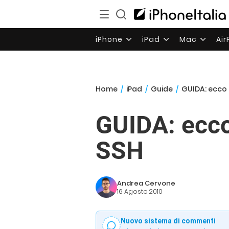
iPhone
iPad
Mac
Ai
Home
/
iPad
/
Guide
/
GUIDA: ecco a
GUIDA: ecco 
SSH
Andrea Cervone
16 Agosto 2010
Nuovo sistema di commenti