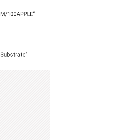
CIM/100APPLE”
eSubstrate”