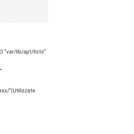
O “var/lib/apt/lists”
”
xx/”(Utilizzate