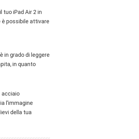
 tuo iPad Air 2 in
 è possibile attivare
è in grado di leggere
apita, in quanto
i acciaio
nvia l’immagine
ievi della tua