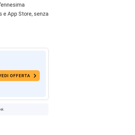
 l’ennesima
s e App Store, senza
VEDI OFFERTA
ei.