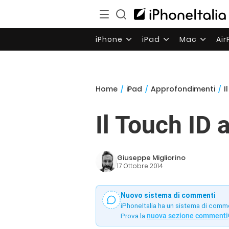
iPhone
iPad
Mac
Ai
Home
/
iPad
/
Approfondimenti
/
I
Il Touch ID 
Giuseppe Migliorino
17 Ottobre 2014
Nuovo sistema di commenti
iPhoneItalia ha un sistema di comm
Prova la
nuova sezione commenti