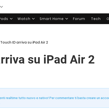
rPods
Watch
Smart Home
Forum
Tech
O
l Touch ID arriva su iPad Air 2
arriva su iPad Air 2
enti realtime tutto nuovo e nativo! Per commentare ti basta creare un acco
!