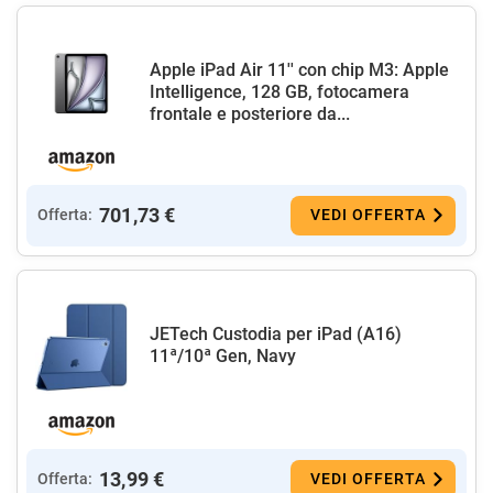
Apple iPad Air 11'' con chip M3: Apple
Intelligence, 128 GB, fotocamera
frontale e posteriore da...
701,73 €
Offerta:
VEDI OFFERTA
JETech Custodia per iPad (A16)
11ª/10ª Gen, Navy
13,99 €
Offerta:
VEDI OFFERTA