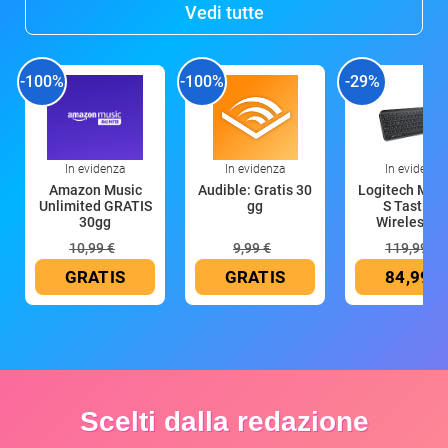
Vedi tutte
-100%
-100%
-29%
In evidenza
In evidenza
In evidenza
Amazon Music
Audible: Gratis 30
Logitech MX 
Unlimited GRATIS
gg
S Tastiera
30gg
Wireless (G
10,99 €
9,99 €
119,99 €
GRATIS
GRATIS
84,99 €
Scelti dalla redazione