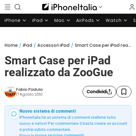
iPhone
iPad
Mac
AirPods
Watch
Home
/
iPad
/
Accessori iPad
/
Smart Case per iPad realizzato da ZooGue
Smart Case per iPad
realizzato da ZooGue
Fabio Padula
Condividi
17 Agosto 2010
Nuovo sistema di commenti
iPhoneItalia ha un sistema di commenti realtime tutto
nuovo e nativo! Per commentare ti basta creare un account
e potrai subito commentare.
Prova la
nuova sezione commenti
!