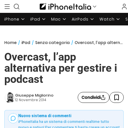
iPhone
iPad
Mac
AirPods
Watch
Home
/
iPad
/
Senza categoria
/
Overcast, l’app alternativa per gestire i podcast
Overcast, l’app
alternativa per gestire i
podcast
Giuseppe Migliorino
Condividi
12 Novembre 2014
Nuovo sistema di commenti
iPhoneItalia ha un sistema di commenti realtime tutto
nuovo e nativo! Per commentare ti basta creare un account