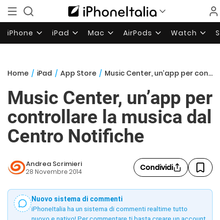
iPhone
iPad
Mac
AirPods
Watch
Home
/
iPad
/
App Store
/
Music Center, un’app per controllare la musica dal Centro Notifiche
Music Center, un’app per
controllare la musica dal
Centro Notifiche
Andrea Scrimieri
Condividi
28 Novembre 2014
Nuovo sistema di commenti
iPhoneItalia ha un sistema di commenti realtime tutto
nuovo e nativo! Per commentare ti basta creare un account