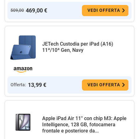
469,00 €
509,00
VEDI OFFERTA
JETech Custodia per iPad (A16)
11ª/10ª Gen, Navy
13,99 €
Offerta:
VEDI OFFERTA
Apple iPad Air 11'' con chip M3: Apple
Intelligence, 128 GB, fotocamera
frontale e posteriore da...