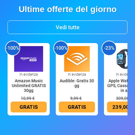
Ultime offerte del giorno
Vedi tutte
-100%
-100%
-23%
In evidenza
In evidenza
In evidenza
Amazon Music
Audible: Gratis 30
Apple Watch 
Unlimited GRATIS
gg
GPS, Cassa 4
30gg
in all
10,99 €
9,99 €
309,00 €
GRATIS
GRATIS
239,00 €