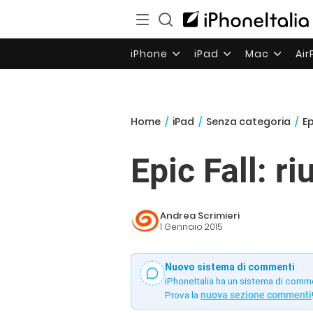
iPhone
iPad
Mac
Ai
Home
/
iPad
/
Senza categoria
/
Ep
Epic Fall: ri
Andrea Scrimieri
1 Gennaio 2015
Nuovo sistema di commenti
iPhoneItalia ha un sistema di comm
Prova la
nuova sezione commenti