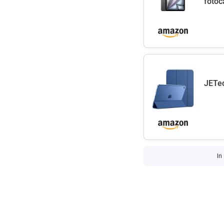
fotoc
JETec
In