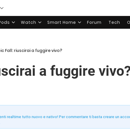
rPods
Watch
Smart Home
Forum
Tech
O
ic Fall: riuscirai a fuggire vivo?
uscirai a fuggire vivo
enti realtime tutto nuovo e nativo! Per commentare ti basta creare un acco
!