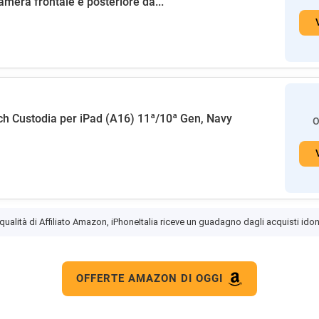
amera frontale e posteriore da...
h Custodia per iPad (A16) 11ª/10ª Gen, Navy
O
 qualità di Affiliato Amazon, iPhoneItalia riceve un guadagno dagli acquisti idon
OFFERTE AMAZON DI OGGI