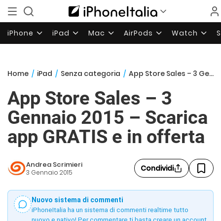
iPhone
iPad
Mac
AirPods
Watch
Home
/
iPad
/
Senza categoria
/
App Store Sales – 3 Gennaio 2015 – Scarica app GRATIS e in offerta
App Store Sales – 3
Gennaio 2015 – Scarica
app GRATIS e in offerta
Andrea Scrimieri
Condividi
3 Gennaio 2015
Nuovo sistema di commenti
iPhoneItalia ha un sistema di commenti realtime tutto
nuovo e nativo! Per commentare ti basta creare un account