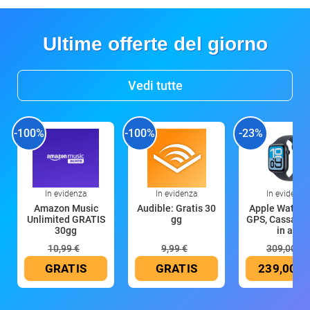
Ultime offerte del giorno
Vedi tutte
-100%
-100%
-23%
In evidenza
In evidenza
In evidenza
Amazon Music
Audible: Gratis 30
Apple Watch 
Unlimited GRATIS
gg
GPS, Cassa 4
30gg
in all
10,99 €
9,99 €
309,00 €
GRATIS
GRATIS
239,00 €