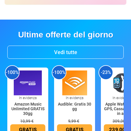
Ultime offerte del giorno
Vedi tutte
-100%
-100%
-23%
In evidenza
In evidenza
In evidenza
Amazon Music
Audible: Gratis 30
Apple Watch 
Unlimited GRATIS
gg
GPS, Cassa 4
30gg
in all
10,99 €
9,99 €
309,00 €
GRATIS
GRATIS
239,00 €