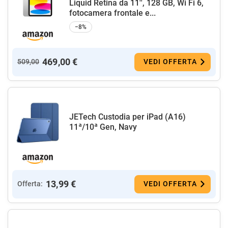
Liquid Retina da 11'', 128 GB, Wi Fi 6,
fotocamera frontale e...
−8%
469,00 €
509,00
VEDI OFFERTA
JETech Custodia per iPad (A16)
11ª/10ª Gen, Navy
13,99 €
Offerta:
VEDI OFFERTA