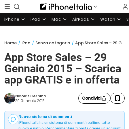
iPhone
iPad
Mac
AirPods
Watch
Home
/
iPad
/
Senza categoria
/
App Store Sales – 29 Gennaio 2015 – Scarica app GRATIS e in offerta
App Store Sales – 29
Gennaio 2015 – Scarica
app GRATIS e in offerta
Nicolas Cerbino
Condividi
29 Gennaio 2015
Nuovo sistema di commenti
iPhoneItalia ha un sistema di commenti realtime tutto
nuovo e nativo! Per commentare ti basta creare un account