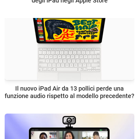
degli iPad negli Apple Store
Il nuovo iPad Air da 13 pollici perde una
funzione audio rispetto al modello precedente?