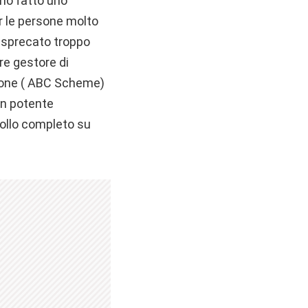
amo fatto uno
er le persone molto
e sprecato troppo
re gestore di
zione ( ABC Scheme)
 un potente
ollo completo su