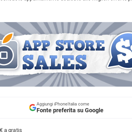
Aggiungi
iPhoneItalia come
Fonte preferita su Google
€ a gratis