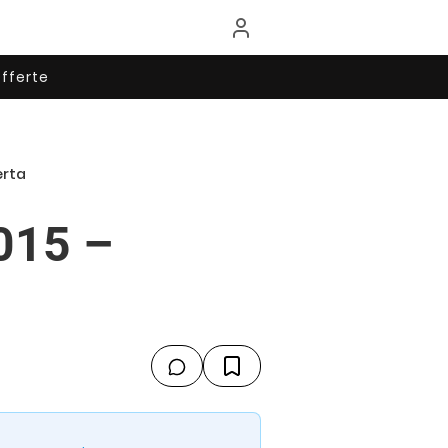
fferte
erta
015 –