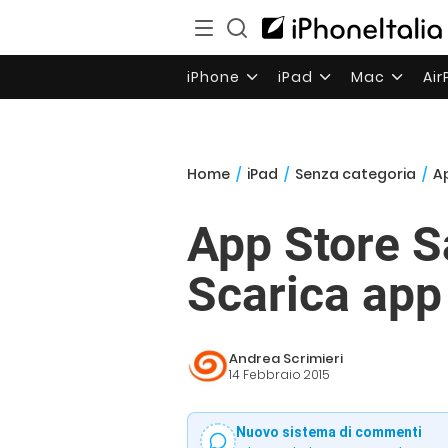
iPhone
iPad
Mac
Ai
Home
/
iPad
/
Senza categoria
/
Ap
App Store S
Scarica app
Andrea Scrimieri
14 Febbraio 2015
Nuovo sistema di commenti