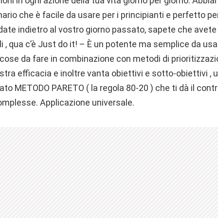
ioni in ogni azione della tua vita giorno per giorno. Abbi
ario che è facile da usare per i principianti e perfetto p
date indietro al vostro giorno passato, sapete che avet
i , qua c’è Just do it! – È un potente ma semplice da usa
l cose da fare in combinazione con metodi di prioritizza
ra efficacia e inoltre vanta obiettivi e sotto-obiettivi ,
 METODO PARETO ( la regola 80-20 ) che ti dà il contr
complesse. Applicazione universale.