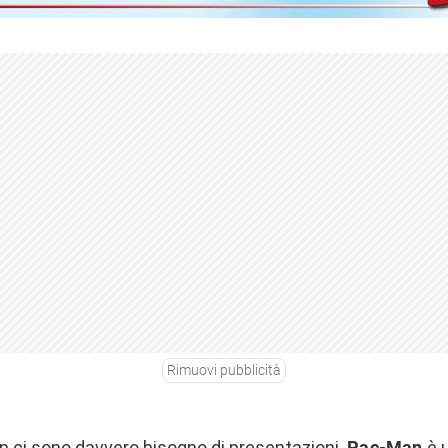
Rimuovi pubblicità
n ci sono davvero bisogno di presentazioni.
Pac-Man
è 