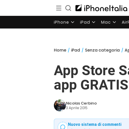
iPhone
iPad
Mac
Ai
Home
/
iPad
/
Senza categoria
/
Ap
App Store S
app GRATIS 
Nicolas Cerbino
3 Aprile 2015
Nuovo sistema di commenti