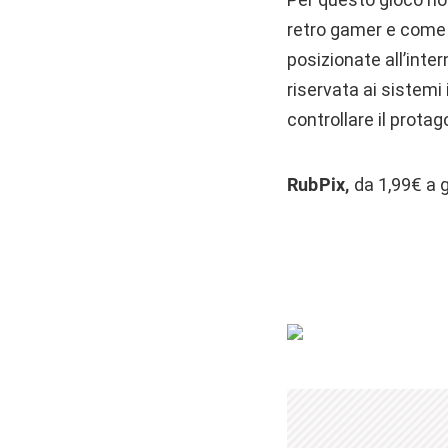
retro gamer e come 
posizionate all’inte
riservata ai sistemi 
controllare il protag
RubPix,
da 1,99€ a g