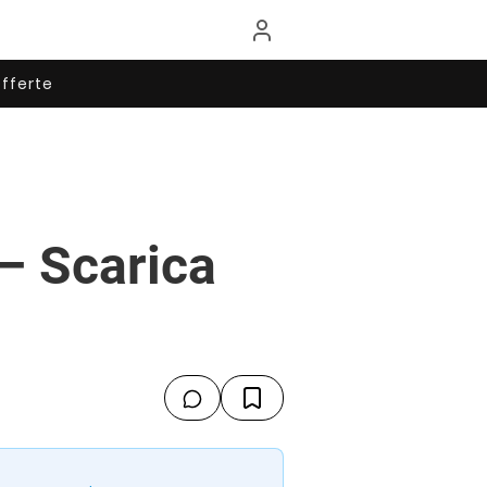
fferte
– Scarica