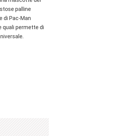
stose palline
ne di Pac-Man
le quali permette di
universale.