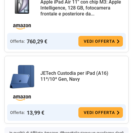
Apple iPad Air 11'' con chip M3: Apple
Intelligence, 128 GB, fotocamera
frontale e posteriore da...
760,29 €
Offerta:
VEDI OFFERTA
JETech Custodia per iPad (A16)
11ª/10ª Gen, Navy
13,99 €
Offerta:
VEDI OFFERTA
In qualità di Affiliato Amazon, iPhoneItalia riceve un guadagno dagli