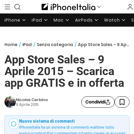
iPhone
iPad
Mac
AirPods
Watch
Home
/
iPad
/
Senza categoria
/
App Store Sales – 9 Aprile 2015 – Scarica app GRATIS e in offerta
App Store Sales – 9
Aprile 2015 – Scarica
app GRATIS e in offerta
Nicolas Cerbino
Condividi
9 Aprile 2015
Nuovo sistema di commenti
iPhoneItalia ha un sistema di commenti realtime tutto
nuovo e nativo! Per commentare ti basta creare un account