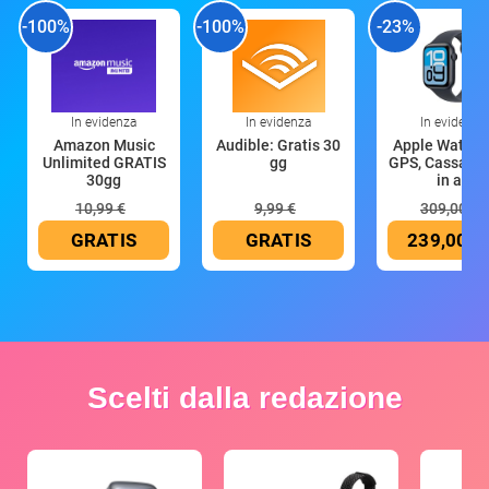
-100%
-100%
-23%
In evidenza
In evidenza
In evidenza
Amazon Music
Audible: Gratis 30
Apple Watch 
Unlimited GRATIS
gg
GPS, Cassa 4
30gg
in all
10,99 €
9,99 €
309,00 €
GRATIS
GRATIS
239,00 €
Scelti dalla redazione