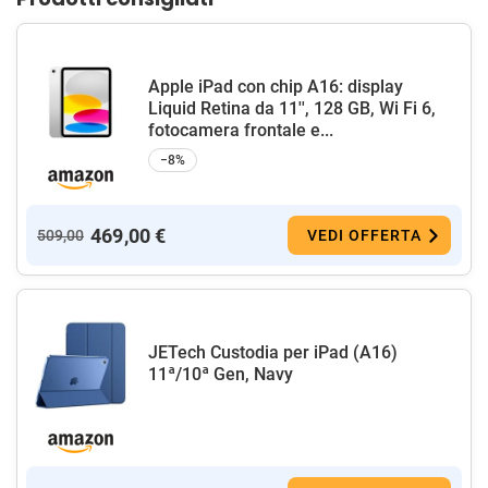
Apple iPad con chip A16: display
Liquid Retina da 11'', 128 GB, Wi Fi 6,
fotocamera frontale e...
−8%
469,00 €
509,00
VEDI OFFERTA
JETech Custodia per iPad (A16)
11ª/10ª Gen, Navy