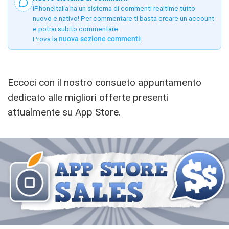
iPhoneItalia ha un sistema di commenti realtime tutto
nuovo e nativo! Per commentare ti basta creare un account
e potrai subito commentare.
Prova la
nuova sezione commenti
!
Eccoci con il nostro consueto appuntamento
dedicato alle migliori offerte presenti
attualmente su App Store.