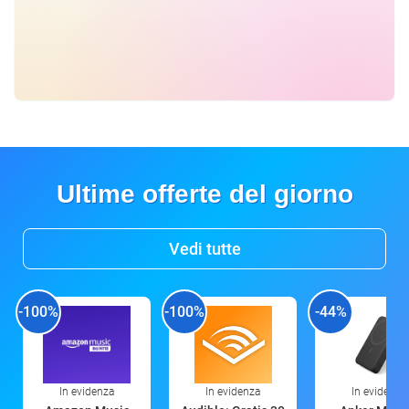
Ultime offerte del giorno
Vedi tutte
-100%
-100%
-44%
In evidenza
In evidenza
In evidenza