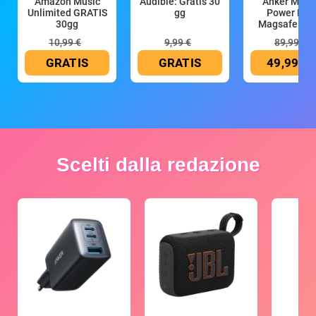
Amazon Music
Audible: Gratis 30
Anker Mag
Unlimited GRATIS
gg
Power Ban
30gg
Magsafe 10
mAh
10,99 €
9,99 €
89,99 €
GRATIS
GRATIS
49,99 €
Scelti dalla redazione