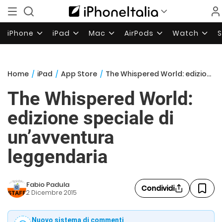
iPhone
iPad
Mac
AirPods
Watch
Home
/
iPad
/
App Store
/
The Whispered World: edizione speciale di un’avventura leggendaria
The Whispered World:
edizione speciale di
un’avventura
leggendaria
Fabio Padula
Condividi
2 Dicembre 2015
Nuovo sistema di commenti