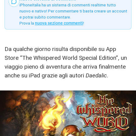
iPhoneItalia ha un sistema di commenti realtime tutto
nuovo e nativo! Per commentare ti basta creare un account
e potrai subito commentare.
Prova la
nuova sezione commenti
!
Da qualche giorno risulta disponibile su App
Store “The Whispered World Special Edition”, un
viaggio pieno di avventura che arriva finalmente
anche su iPad grazie agli autori
Daedalic
.