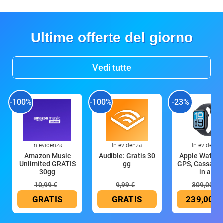
Ultime offerte del giorno
Vedi tutte
-100%
-100%
-23%
In evidenza
In evidenza
In evidenza
Amazon Music
Audible: Gratis 30
Apple Watch 
Unlimited GRATIS
gg
GPS, Cassa 4
30gg
in all
10,99 €
9,99 €
309,00 €
GRATIS
GRATIS
239,00 €