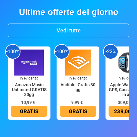
Ultime offerte del giorno
Vedi tutte
-100%
-100%
-23%
In evidenza
In evidenza
In evidenza
Amazon Music
Audible: Gratis 30
Apple Watch 
Unlimited GRATIS
gg
GPS, Cassa 4
30gg
in all
10,99 €
9,99 €
309,00 €
GRATIS
GRATIS
239,00 €