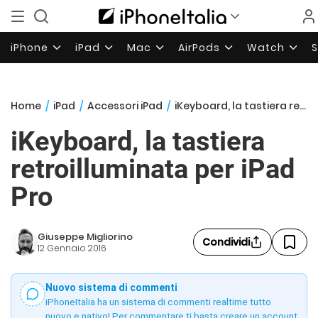
iPhone
iPad
Mac
AirPods
Watch
Home
/
iPad
/
Accessori iPad
/
iKeyboard, la tastiera retroilluminata per iPad Pro
iKeyboard, la tastiera
retroilluminata per iPad
Pro
Giuseppe Migliorino
Condividi
12 Gennaio 2016
Nuovo sistema di commenti
iPhoneItalia ha un sistema di commenti realtime tutto
nuovo e nativo! Per commentare ti basta creare un account