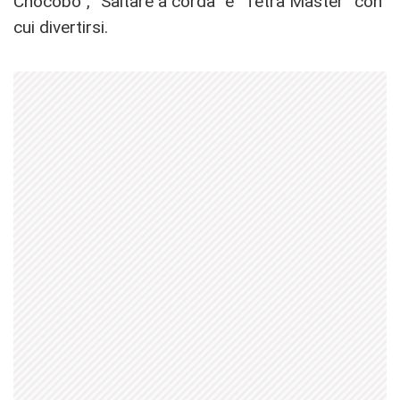
Chocobo”, “Saltare a corda” e “Tetra Master” con
cui divertirsi.