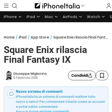
iPhone
iPad
Mac
AirPods
Watch
Home
/
iPad
/
App Store
/
Square Enix rilascia Final Fantasy IX
Square Enix rilascia
Final Fantasy IX
Giuseppe Migliorino
Condividi
9 Febbraio 2016
Nuovo sistema di commenti
iPhoneItalia ha un sistema di commenti realtime tutto
nuovo e nativo! Per commentare ti basta creare un account
e potrai subito commentare.
Prova la
nuova sezione commenti
!