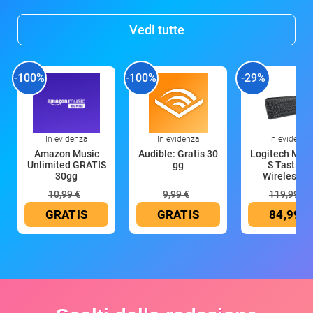
Vedi tutte
-100%
-100%
-29%
In evidenza
In evidenza
In evidenza
Amazon Music
Audible: Gratis 30
Logitech MX 
Unlimited GRATIS
gg
S Tastiera
30gg
Wireless (G
10,99 €
9,99 €
119,99 €
GRATIS
GRATIS
84,99 €