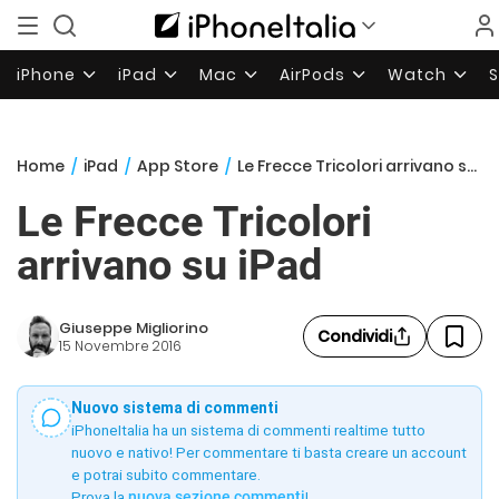
iPhone
iPad
Mac
AirPods
Watch
Home
/
iPad
/
App Store
/
Le Frecce Tricolori arrivano su iPad
Le Frecce Tricolori
arrivano su iPad
Giuseppe Migliorino
Condividi
15 Novembre 2016
Nuovo sistema di commenti
iPhoneItalia ha un sistema di commenti realtime tutto
nuovo e nativo! Per commentare ti basta creare un account
e potrai subito commentare.
Prova la
nuova sezione commenti
!