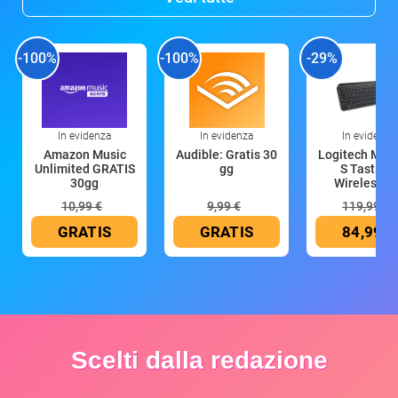
-100%
-100%
-29%
In evidenza
In evidenza
In evidenza
Amazon Music
Audible: Gratis 30
Logitech MX 
Unlimited GRATIS
gg
S Tastiera
30gg
Wireless (G
10,99 €
9,99 €
119,99 €
GRATIS
GRATIS
84,99 €
Scelti dalla redazione