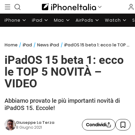
iPhone
iPad
Mac
AirPods
Watch
Home
/
iPad
/
News iPad
/
iPadOS 15 beta 1: ecco le TOP 5 NOVITÀ – VIDEO
iPadOS 15 beta 1: ecco
le TOP 5 NOVITÀ –
VIDEO
Abbiamo provato le più importanti novità di
iPadOS 15. Eccole!
Giuseppe La Terza
Condividi
8 Giugno 2021