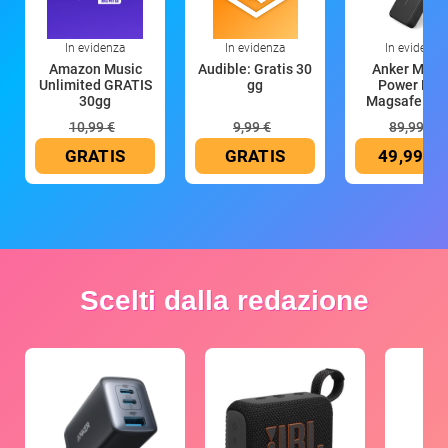
In evidenza
In evidenza
In evidenza
Amazon Music
Audible: Gratis 30
Anker Mag
Unlimited GRATIS
gg
Power Ban
30gg
Magsafe 10
mAh
10,99 €
9,99 €
89,99 €
GRATIS
GRATIS
49,99 €
Scelti dalla redazione