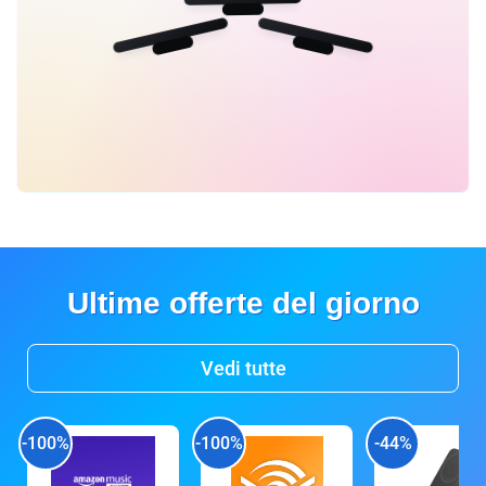
Ultime offerte del giorno
Vedi tutte
-100%
-100%
-44%