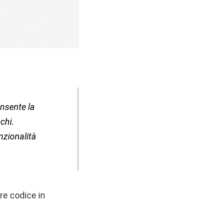
onsente la
ochi.
nzionalità
re codice in