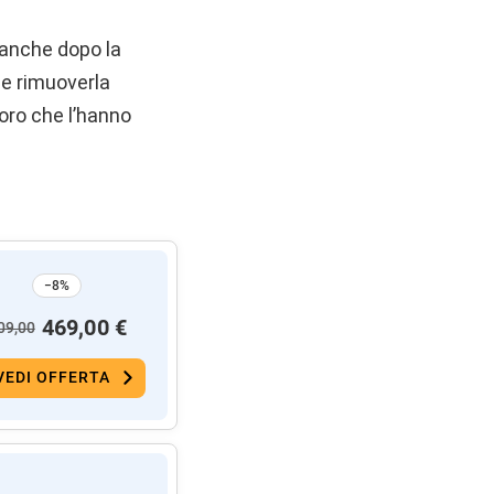
anche dopo la
be rimuoverla
oro che l’hanno
−8%
469,00 €
09,00
VEDI OFFERTA