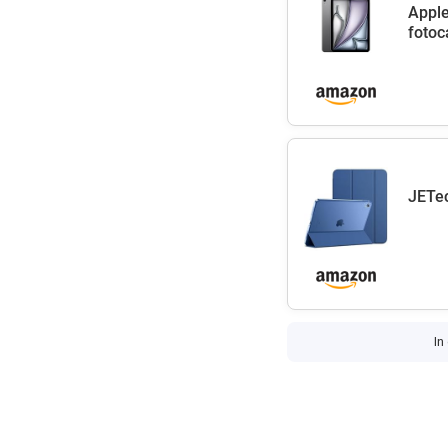
Apple
fotoc
JETec
In