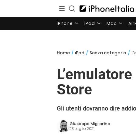
iPhone
iPad
Mac
Ai
Home
/
iPad
/
Senza categoria
/
L’
L’emulatore
Store
Gli utenti dovranno dire addi
Giuseppe Migliorino
23 Luglio 2021