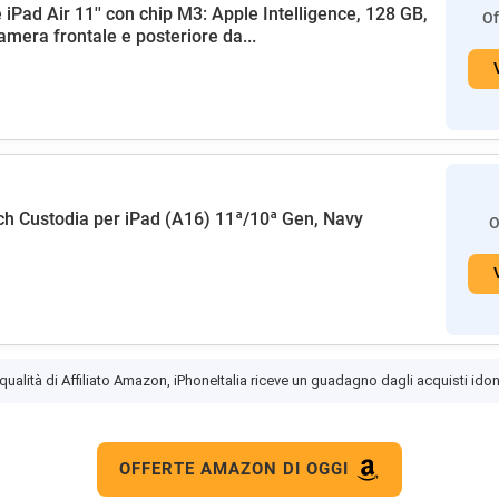
 iPad Air 11'' con chip M3: Apple Intelligence, 128 GB,
Of
amera frontale e posteriore da...
h Custodia per iPad (A16) 11ª/10ª Gen, Navy
O
 qualità di Affiliato Amazon, iPhoneItalia riceve un guadagno dagli acquisti idon
OFFERTE AMAZON DI OGGI