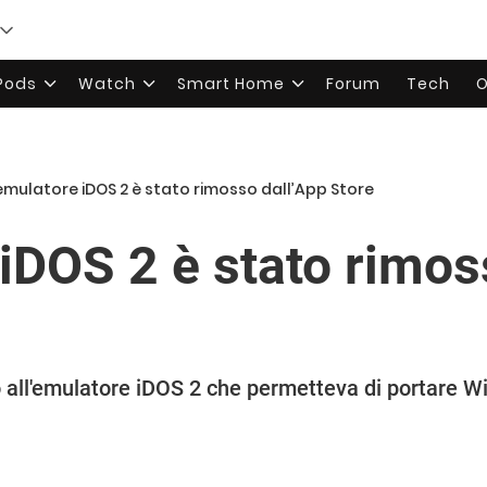
rPods
Watch
Smart Home
Forum
Tech
O
emulatore iDOS 2 è stato rimosso dall’App Store
 iDOS 2 è stato rimos
o all'emulatore iDOS 2 che permetteva di portare W