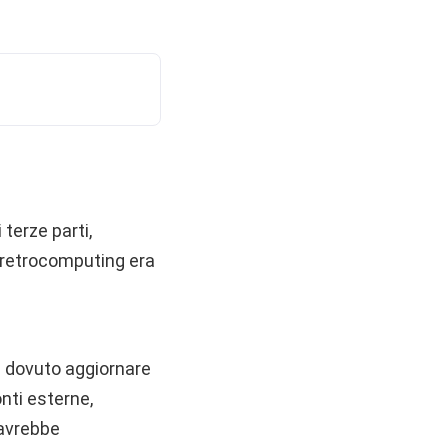
 terze parti,
i retrocomputing era
e dovuto aggiornare
onti esterne,
 avrebbe