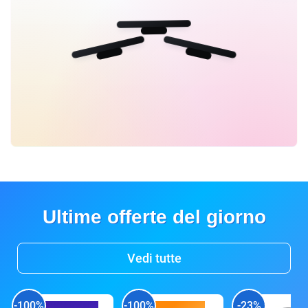
Ultime offerte del giorno
Vedi tutte
-100%
-100%
-23%