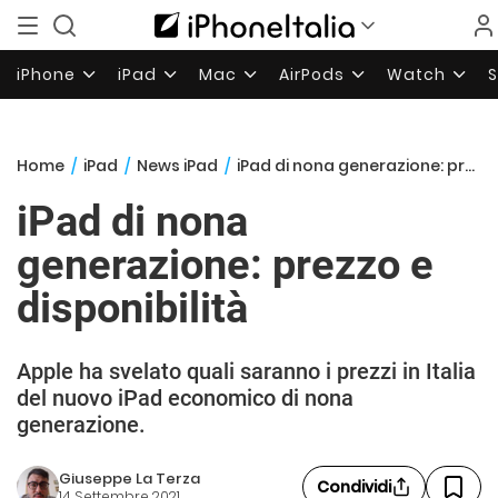
iPhone
iPad
Mac
AirPods
Watch
Home
/
iPad
/
News iPad
/
iPad di nona generazione: prezzo e disponibilità
iPad di nona
generazione: prezzo e
disponibilità
Apple ha svelato quali saranno i prezzi in Italia
del nuovo iPad economico di nona
generazione.
Giuseppe La Terza
Condividi
14 Settembre 2021