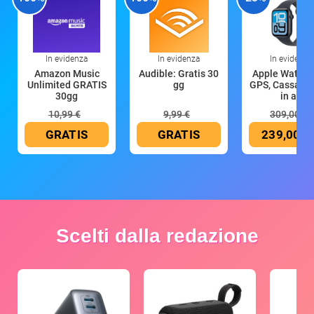
In evidenza
In evidenza
In evidenza
Amazon Music
Audible: Gratis 30
Apple Watch 
Unlimited GRATIS
gg
GPS, Cassa 4
30gg
in all
10,99 €
9,99 €
309,00 €
GRATIS
GRATIS
239,00 €
Scelti dalla redazione