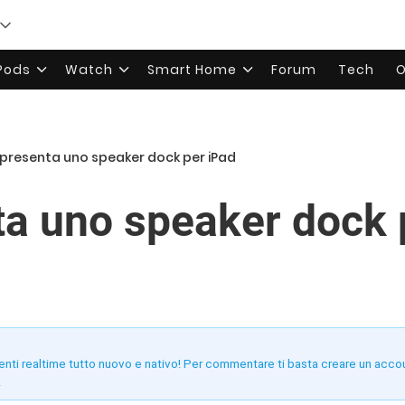
rPods
Watch
Smart Home
Forum
Tech
O
 presenta uno speaker dock per iPad
ta uno speaker dock 
enti realtime tutto nuovo e nativo! Per commentare ti basta creare un acco
!