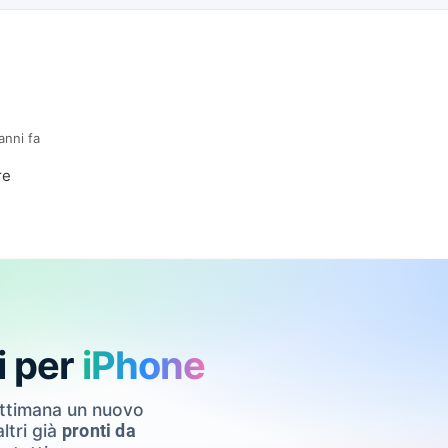
anni fa
re
i per
iPhone
ettimana un nuovo
ltri già
pronti da