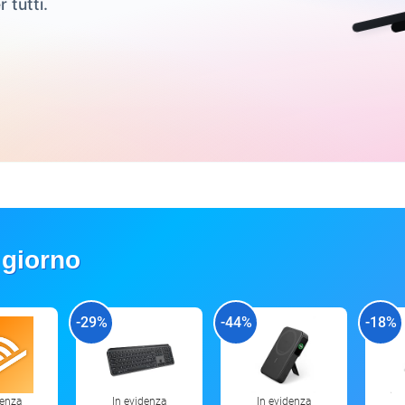
r tutti.
 giorno
-29%
-44%
-18%
denza
In evidenza
In evidenza