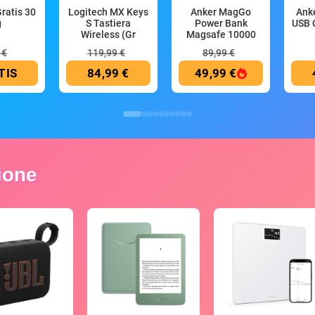
Gratis 30
Logitech MX Keys
Anker MagGo
Anke
g
S Tastiera
Power Bank
USB 
Wireless (Gr
Magsafe 10000
mAh
 €
119,99 €
89,99 €
TIS
84,99 €
49,99 €
zione