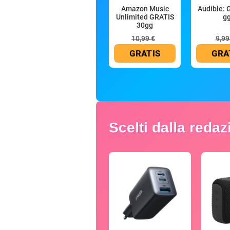
Amazon Music
Audible: 
Unlimited GRATIS
g
30gg
10,99 €
9,99
GRATIS
GRA
Scelti dalla reda