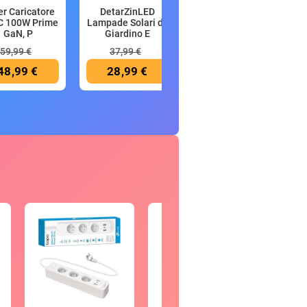
r Caricatore
DetarZinLED
Tommy Hilfiger
C 100W Prime
Lampade Solari da
Uomo Jeans
GaN, P
Giardino E
Regular Dover
59,99 €
37,99 €
48,99 €
28,99 €
38,36 €