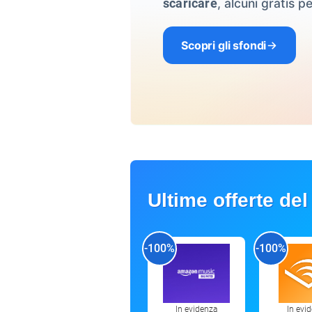
, alcuni gratis pe
scaricare
Scopri gli sfondi
Ultime offerte del
-100%
-100%
In evidenza
In evi