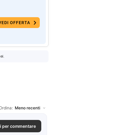
VEDI OFFERTA
ei.
Ordina:
i per commentare