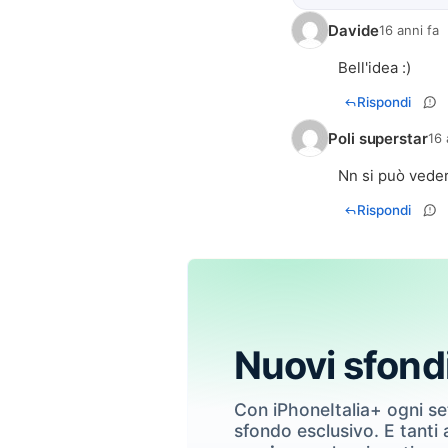
Davide
16 anni fa
Bell'idea :)
Rispondi
Poli superstar
16 
Nn si può vede
Rispondi
Nuovi sfond
Con iPhoneItalia+ ogni s
sfondo esclusivo. E tanti a