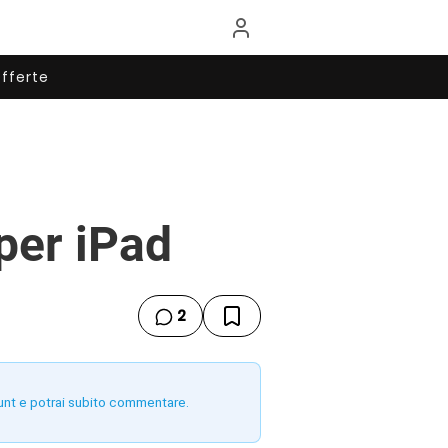
fferte
per iPad
2
unt e potrai subito commentare.