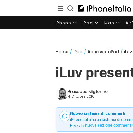
iPhone
iPad
Mac
Ai
Home
/
iPad
/
Accessori iPad
/
iLuv
iLuv presen
Giuseppe Migliorino
4 Ottobre 2010
Nuovo sistema di commenti
iPhoneItalia ha un sistema di comm
Prova la
nuova sezione commenti